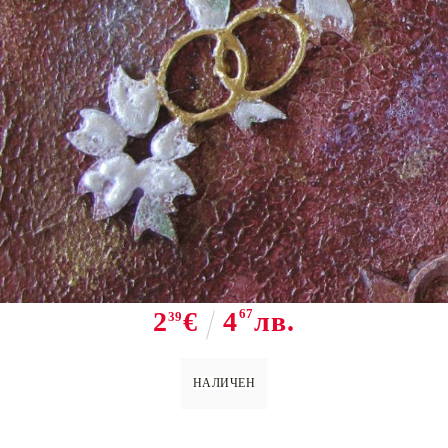
Tweet
Share
M 4 Силиконов молд - флорален
мотив
2
€
4
67
лв.
39
НАЛИЧЕН