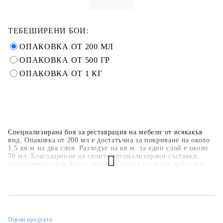
ТЕБЕШИРЕНИ БОИ:
ОПАКОВКА ОТ 200 МЛ
ОПАКОВКА ОТ 500 ГР
ОПАКОВКА ОТ 1 КГ
Специализирана боя за реставрация на мебели от всякакъв
вид. Опаковка от 200 мл е достатъчна за покриване на около
1,5 кв.м на два слоя. Разходът на кв.м. за един слой е около
70 мл. Благодарение на своите специализирани съставки,
тебеширената боя бързо дава нов живот на всяка мебел или
предмет. Задължително е боята да бъде защитена с лак или
вакса. Допълнително могат да бъдат използвани декоративни
елементи, а шаблоните могат да се използват за създаване на
допълнителни ефекти.
Оцени продукта