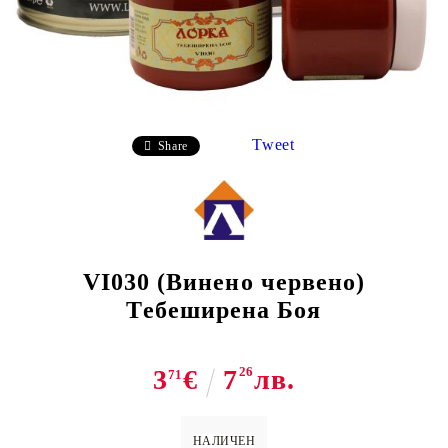
Tweet
Share
VI030 (Винено червено)
Тебеширена Боя
3
€
7
26
лв.
71
НАЛИЧЕН