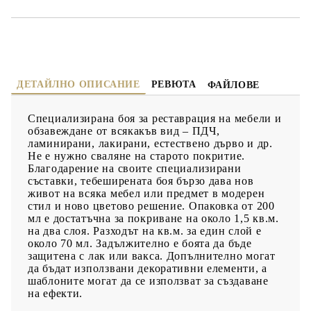
ДЕТАЙЛНО ОПИСАНИЕ
РЕВЮТА
ФАЙЛОВЕ
Специализирана боя за реставрация на мебели и
обзавеждане от всякакъв вид – ПДЧ,
ламинирани, лакирани, естествено дърво и др.
Не е нужно сваляне на старото покритие.
Благодарение на своите специализирани
съставки, тебеширената боя бързо дава нов
живот на всяка мебел или предмет в модерен
стил и ново цветово решение. Опаковка от 200
мл е достатъчна за покриване на около 1,5 кв.м.
на два слоя. Разходът на кв.м. за един слой е
около 70 мл. Задължително е боята да бъде
защитена с лак или вакса. Допълнително могат
да бъдат използвани декоративни елементи, а
шаблоните могат да се използват за създаване
на ефекти.