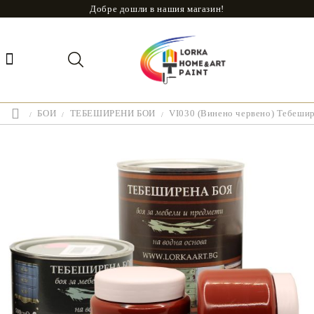
Добре дошли в нашия магазин!
БОИ
ТЕБЕШИРЕНИ БОИ
VI030 (Винено червено) Тебешир