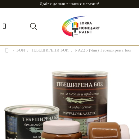
Добре дошли в нашия магазин!
БОИ
ТЕБЕШИРЕНИ БОИ
NA225 (Чай) Тебеширена Боя