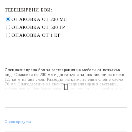
ТЕБЕШИРЕНИ БОИ:
ОПАКОВКА ОТ 200 МЛ
ОПАКОВКА ОТ 500 ГР
ОПАКОВКА ОТ 1 КГ
Специализирана боя за реставрация на мебели от всякакъв
вид. Опаковка от 200 мл е достатъчна за покриване на около
1,5 кв.м на два слоя. Разходът на кв.м. за един слой е около
70 мл. Благодарение на своите специализирани съставки,
тебеширената боя бързо дава нов живот на всяка мебел или
предмет. Задължително е боята да бъде защитена с лак или
вакса. Допълнително могат да бъдат използвани декоративни
елементи, а шаблоните могат да се използват за създаване на
допълнителни ефекти.
Оцени продукта