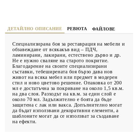
ДЕТАЙЛНО ОПИСАНИЕ
РЕВЮТА
ФАЙЛОВЕ
Специализирана боя за реставрация на мебели и
обзавеждане от всякакъв вид – ПДЧ,
ламинирани, лакирани, естествено дърво и др.
Не е нужно сваляне на старото покритие.
Благодарение на своите специализирани
съставки, тебеширената боя бързо дава нов
живот на всяка мебел или предмет в модерен
стил и ново цветово решение. Опаковка от 200
мл е достатъчна за покриване на около 1,5 кв.м.
на два слоя. Разходът на кв.м. за един слой е
около 70 мл. Задължително е боята да бъде
защитена с лак или вакса. Допълнително могат
да бъдат използвани декоративни елементи, а
шаблоните могат да се използват за създаване
на ефекти.