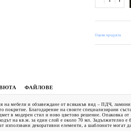
ИН
Оцени продукта
МЕНТИ
КАТАЛОЗИ
ПЪЛНИТЕЛИ
 ПРОДУКТИ
ПРЕОЦЕНЕНИ СТОКИ
МАСТИЛА И
ПИГМЕНТИ
ЕВЮТА
ФАЙЛОВЕ
я на мебели и обзавеждане от всякакъв вид – ПДЧ, ламини
ото покритие. Благодарение на своите специализирани съст
дмет в модерен стил и ново цветово решение. Опаковка от 
зходът на кв.м. за един слой е около 70 мл. Задължително е 
ат използвани декоративни елементи, а шаблоните могат да 