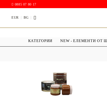
0885 07 80 17
EUR
BG
КАТЕГОРИИ
NEW - ЕЛЕМЕНТИ ОТ 
БОИ
ПРОЗРАЧ
ПОКРИТИ
АКРИЛ МАТ
Дъждовни
BODY ART / БОЯ ЗА
Хибриден
ТЯЛО
ПУ )
ТЕБЕШИРЕНИ БОИ
Фирнис
АКРИЛ ГЛАНЦ
АКРИЛ ЕЛАСТИК