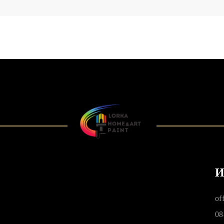
И
of
08