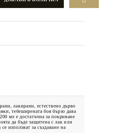
ДРУГИ
ВАУЧЕР ЗА
ПАЗАРУВАНЕ
ФИГУРКИ
рани, лакирани, естествено дърво
авки, тебеширената боя бързо дава
200 мл е достатъчна за покриване
боята да бъде защитена с лак или
се използват за създаване на