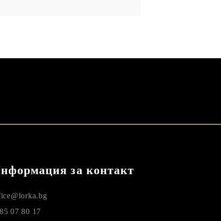
нформация за контакт
fice@lorka.bg
85 07 80 17