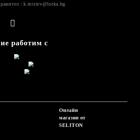
равител : k.terziev@lorka.bg
ие работим с
Онлайн
магазин от
SELITON