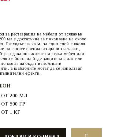
ОТ
МАТЕРИАЛИ ЗА
я за реставрация на мебели от всякакъв
ОТЛИВАНЕ
200 мл е достатъчна за покриване на около
оя. Разходът на кв.м. за един слой е около
СИЛИКОНОВИ
ие на своите специализирани съставки,
бързо дава нов живот на всяка мебел или
МОЛДОВЕ
елно е боята да бъде защитена с лак или
но могат да бъдат използвани
ДЕКОРАТИН
нти, а шаблоните могат да се използват
СИЛИКОН
опълнителни ефекти.
ТЕЧЕН КАМЪК
БОИ:
КЕРАМИЧНА ПУДРА
ОТ 200 МЛ
АКРИЛЕН ЧИПС
ОТ 500 ГР
Гипсо-Керамична смес
ОТ 1 КГ
ЕПОКСИДНА СМОЛА
РЕТРО ОБКОВ