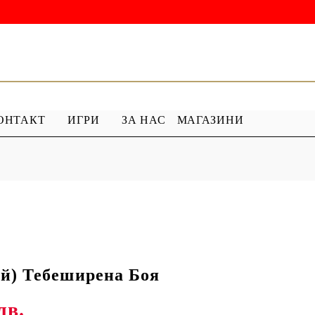
ОНТАКТ
ИГРИ
ЗА НАС
МАГАЗИНИ
 ГРУНД
ПРОДУКТИ С ПЕРЛИ
 МЕДИУМ
Перлен Акрил
ХАР
ПЯСЪЧНА ПЕРЛА
й) Тебеширена Боя
лв.