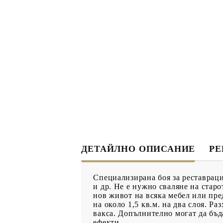
ДЕКУПАЖ
ДЕКОРАТ
ЛЕПИЛО ЗА
ДЕКУПАЖ
ЗМЕЙСКА ПЛЮНКА
ЕЛЕМЕНТИ ОТ МДФ
ИНСТРУ
ПРОДУКТИ В
КОЛЕДНИ
ПРОМОЦИЯ
БРОШУРИ
ДЕТАЙЛНО ОПИСАНИЕ
Р
БРОШУРИ
Специализирана боя за реставраци
КАТАЛОГ АРТ
и др. Не е нужно сваляне на стар
нов живот на всяка мебел или пре
МАТЕРИАЛИ
на около 1,5 кв.м. на два слоя. Ра
вакса. Допълнително могат да бъд
ефекти.