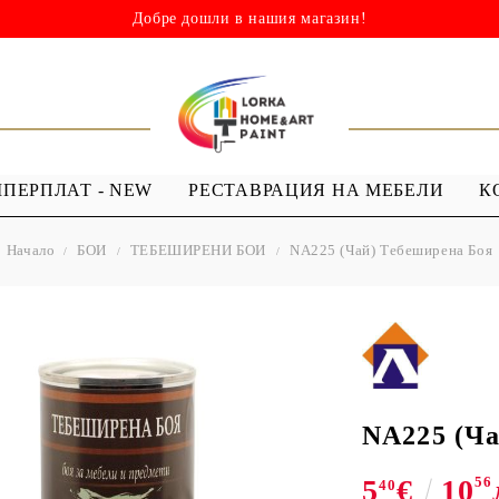
Добре дошли в нашия магазин!
ШПЕРПЛАТ - NEW
РЕСТАВРАЦИЯ НА МЕБЕЛИ
К
Начало
БОИ
ТЕБЕШИРЕНИ БОИ
NA225 (Чай) Тебеширена Боя
НИ
ШАБЛОНИ
МЕДИУМИ И
Я - ЛАКОВЕ
ШАБЛОНИ ЗА
ПРОЗРАЧЕН
 Капки
Многократна употреба
МЕДИУМ ЗА
 Лак ( Акрил с
Мандали
GESSO
Дебели шаблони
NA225 (Ча
ТЕКСТИЛНИ
5
€
10
56
ШАБЛОНИ
40