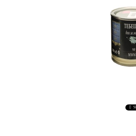
Ebru / Marbling (
Рисуване върху вода )
ПАСТИ ЗА ДЕКУПАЖ
АНТИЧНИ
ВАКСИ
РЕЛЕФ - КВАРЦ
Антични 
РЕЛЕФ - КАДИФЕ
НЕУТРА
ПАСТА ЗА ШАБЛОНИ
ПАСТА РАФАЕЛО
ТРАВЕРТИНО
ИЗКУСТВЕН СНЯГ
БЕТОН ПАСТА
ТЕКСТУРНИ ПАСТИ
S
ЛЕПИЛА ЗА
ОТЛИВКИ