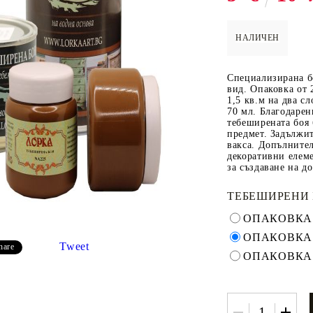
НАЛИЧЕН
 ПАСТИ И
РЕСТАВРАЦИЯ НА
ЕЛЕМЕНТИ 
Специализирана бо
МЕБЕЛИ
ШПЕРПЛАТ
вид. Опаковка от 
1,5 кв.м на два сл
Вакси
70 мл. Благодарен
тебеширената боя 
ЛНА ВАКСА
предмет. Задължит
вакса. Допълнител
декоративни елеме
за създаване на д
ТЕБЕШИРЕНИ 
ОПАКОВКА 
ОПАКОВКА 
Tweet
hare
ОПАКОВКА 
 ОТ
КАДИФЕ КОНТУР
БАЙЦ