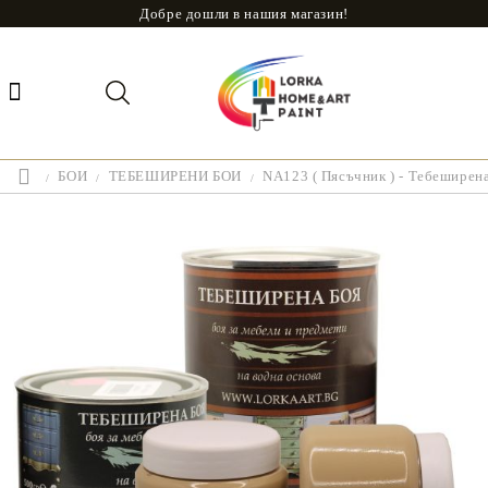
Добре дошли в нашия магазин!
БОИ
ТЕБЕШИРЕНИ БОИ
NA123 ( Пясъчник ) - Тебеширен