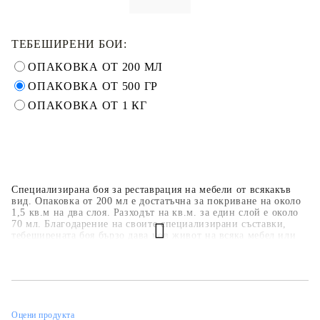
ТЕБЕШИРЕНИ БОИ:
ОПАКОВКА ОТ 200 МЛ
ОПАКОВКА ОТ 500 ГР
ОПАКОВКА ОТ 1 КГ
Специализирана боя за реставрация на мебели от всякакъв
вид. Опаковка от 200 мл е достатъчна за покриване на около
1,5 кв.м на два слоя. Разходът на кв.м. за един слой е около
70 мл. Благодарение на своите специализирани съставки,
тебеширената боя бързо дава нов живот на всяка мебел или
предмет. Задължително е боята да бъде защитена с лак или
вакса. Допълнително могат да бъдат използвани декоративни
елементи, а шаблоните могат да се използват за създаване на
допълнителни ефекти.
Оцени продукта