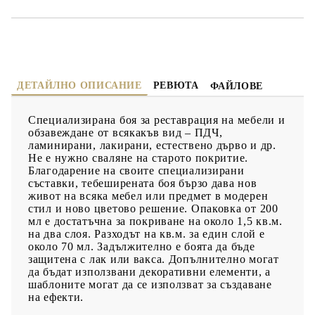
ДЕТАЙЛНО ОПИСАНИЕ
РЕВЮТА
ФАЙЛОВЕ
Специализирана боя за реставрация на мебели и
обзавеждане от всякакъв вид – ПДЧ,
ламинирани, лакирани, естествено дърво и др.
Не е нужно сваляне на старото покритие.
Благодарение на своите специализирани
съставки, тебеширената боя бързо дава нов
живот на всяка мебел или предмет в модерен
стил и ново цветово решение. Опаковка от 200
мл е достатъчна за покриване на около 1,5 кв.м.
на два слоя. Разходът на кв.м. за един слой е
около 70 мл. Задължително е боята да бъде
защитена с лак или вакса. Допълнително могат
да бъдат използвани декоративни елементи, а
шаблоните могат да се използват за създаване
на ефекти.