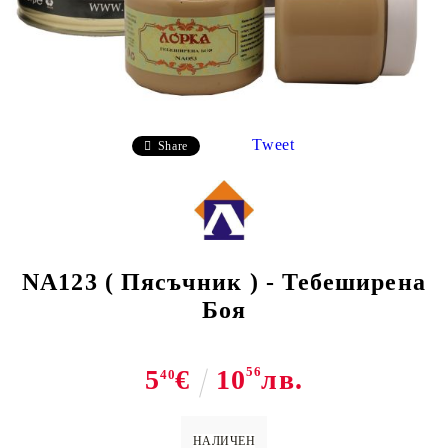
Tweet
Share
NA123 ( Пясъчник ) - Тебеширена
Боя
5
€
10
56
лв.
40
НАЛИЧЕН