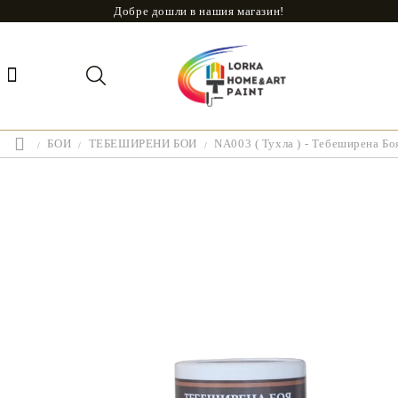
Добре дошли в нашия магазин!
БОИ
ТЕБЕШИРЕНИ БОИ
NA003 ( Тухла ) - Тебеширена Бо