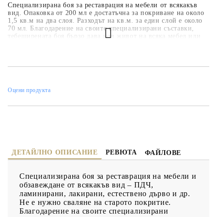
Специализирана боя за реставрация на мебели от всякакъв
вид. Опаковка от 200 мл е достатъчна за покриване на около
1,5 кв.м на два слоя. Разходът на кв.м. за един слой е около
70 мл. Благодарение на своите специализирани съставки,
тебеширената боя бързо дава нов живот на всяка мебел или
предмет. Задължително е боята да бъде защитена с лак или
вакса. Допълнително могат да бъдат използвани декоративни
елементи, а шаблоните могат да се използват за създаване на
допълнителни ефекти.
Оцени продукта
ДЕТАЙЛНО ОПИСАНИЕ
РЕВЮТА
ФАЙЛОВЕ
Специализирана боя за реставрация на мебели и
обзавеждане от всякакъв вид – ПДЧ,
ламинирани, лакирани, естествено дърво и др.
Не е нужно сваляне на старото покритие.
Благодарение на своите специализирани