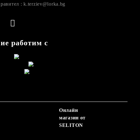
равител : k.terziev@lorka.bg
ие работим с
Онлайн
магазин от
SELITON