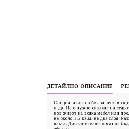
ДЕКУПАЖ
ДЕКОРАТ
ЛЕПИЛО ЗА
ДЕКУПАЖ
ЗМЕЙСКА ПЛЮНКА
ЕЛЕМЕНТИ ОТ МДФ
ИНСТРУ
ПРОДУКТИ В
КОЛЕДНИ
ПРОМОЦИЯ
БРОШУРИ
ДЕТАЙЛНО ОПИСАНИЕ
Р
БРОШУРИ
Специализирана боя за реставраци
КАТАЛОГ АРТ
и др. Не е нужно сваляне на стар
нов живот на всяка мебел или пре
МАТЕРИАЛИ
на около 1,5 кв.м. на два слоя. Ра
вакса. Допълнително могат да бъд
ефекти.