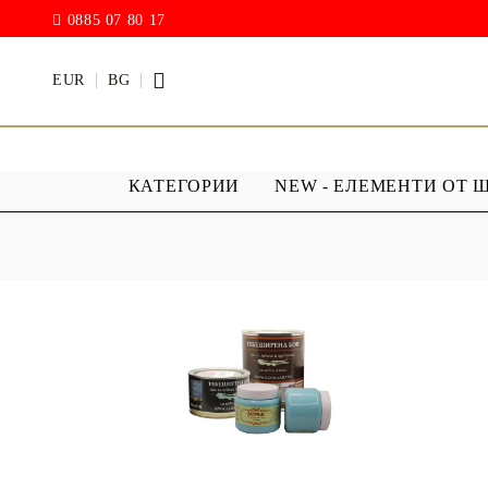
0885 07 80 17
EUR
BG
КАТЕГОРИИ
NEW - ЕЛЕМЕНТИ ОТ 
БОИ
ПРОЗРАЧ
ПОКРИТИ
АКРИЛ МАТ
Дъждовни
BODY ART / БОЯ ЗА
Хибриден
ТЯЛО
ПУ )
ТЕБЕШИРЕНИ БОИ
Фирнис
АКРИЛ ГЛАНЦ
АКРИЛ ЕЛАСТИК