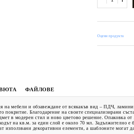
ИН
Оцени продукта
МЕНТИ
КАТАЛОЗИ
ПЪЛНИТЕЛИ
 ПРОДУКТИ
ПРЕОЦЕНЕНИ СТОКИ
МАСТИЛА И
ПИГМЕНТИ
ЕВЮТА
ФАЙЛОВЕ
я на мебели и обзавеждане от всякакъв вид – ПДЧ, ламини
ото покритие. Благодарение на своите специализирани съст
дмет в модерен стил и ново цветово решение. Опаковка от 
зходът на кв.м. за един слой е около 70 мл. Задължително е 
ат използвани декоративни елементи, а шаблоните могат да 