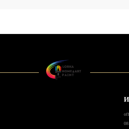
И
of
08