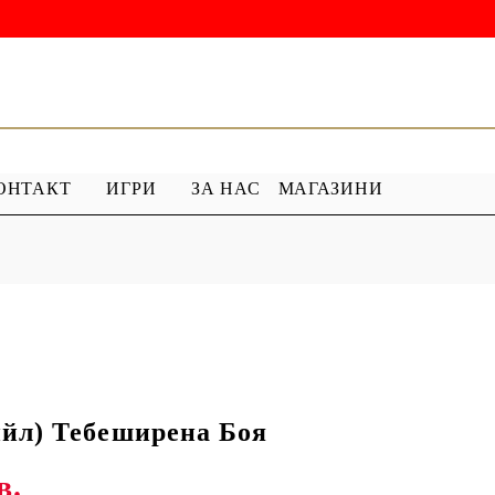
ОНТАКТ
ИГРИ
ЗА НАС
МАГАЗИНИ
 ГРУНД
ПРОДУКТИ С ПЕРЛИ
 МЕДИУМ
Перлен Акрил
ХАР
ПЯСЪЧНА ПЕРЛА
йл) Тебеширена Боя
в.