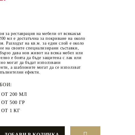
ОТ
МАТЕРИАЛИ ЗА
я за реставрация на мебели от всякакъв
ОТЛИВАНЕ
200 мл е достатъчна за покриване на около
оя. Разходът на кв.м. за един слой е около
СИЛИКОНОВИ
ие на своите специализирани съставки,
бързо дава нов живот на всяка мебел или
МОЛДОВЕ
елно е боята да бъде защитена с лак или
но могат да бъдат използвани
ДЕКОРАТИН
нти, а шаблоните могат да се използват
СИЛИКОН
опълнителни ефекти.
ТЕЧЕН КАМЪК
БОИ:
КЕРАМИЧНА ПУДРА
ОТ 200 МЛ
АКРИЛЕН ЧИПС
ОТ 500 ГР
Гипсо-Керамична смес
ОТ 1 КГ
ЕПОКСИДНА СМОЛА
РЕТРО ОБКОВ