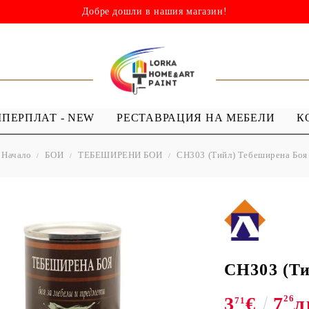
Добре дошли в нашия магазин!
ШПЕРПЛАТ - NEW
РЕСТАВРАЦИЯ НА МЕБЕЛИ
К
Начало
БОИ
ТЕБЕШИРЕНИ БОИ
CH303 (Тийл) Тебеширена Боя
НИ
ШАБЛОНИ
МЕДИУМИ И
Я - ЛАКОВЕ
ШАБЛОНИ ЗА
ПРОЗРАЧЕН
 Капки
Многократна употреба
МЕДИУМ ЗА
 Лак ( Акрил с
Мандали
GESSO
Дебели шаблони
CH303 (Ти
ТЕКСТИЛНИ
3
€
7
26
л
ШАБЛОНИ
71