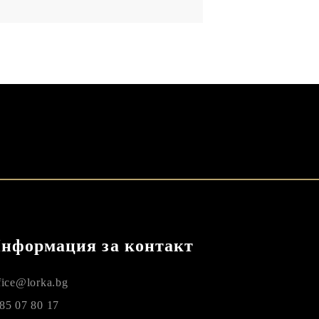
нформация за контакт
fice@lorka.bg
85 07 80 17