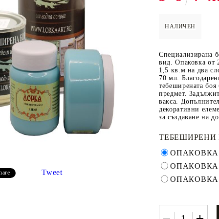
НАЛИЧЕН
 ПАСТИ И
РЕСТАВРАЦИЯ НА
ЕЛЕМЕНТИ 
Специализирана бо
МЕБЕЛИ
ШПЕРПЛАТ
вид. Опаковка от 
1,5 кв.м на два сл
Вакси
70 мл. Благодарен
тебеширената боя 
ЛНА ВАКСА
предмет. Задължит
вакса. Допълнител
декоративни елеме
за създаване на д
ТЕБЕШИРЕНИ 
ОПАКОВКА 
ОПАКОВКА 
Tweet
hare
ОПАКОВКА 
 ОТ
КАДИФЕ КОНТУР
БАЙЦ