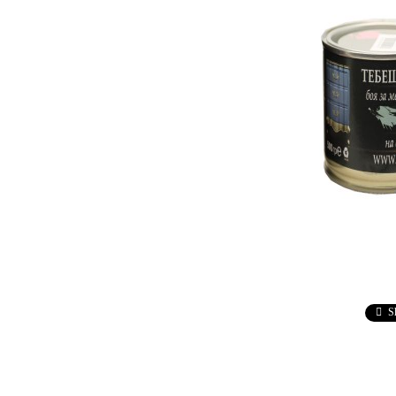
Ebru / Marbling (
Рисуване върху вода )
ПАСТИ ЗА ДЕКУПАЖ
АНТИЧНИ
ВАКСИ
РЕЛЕФ - КВАРЦ
Антични 
РЕЛЕФ - КАДИФЕ
НЕУТРА
ПАСТА ЗА ШАБЛОНИ
ПАСТА РАФАЕЛО
ТРАВЕРТИНО
ИЗКУСТВЕН СНЯГ
БЕТОН ПАСТА
ТЕКСТУРНИ ПАСТИ
S
ЛЕПИЛА ЗА
ОТЛИВКИ