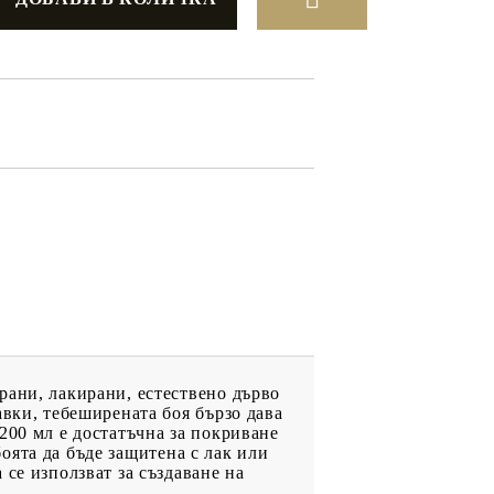
ДРУГИ
ВАУЧЕР ЗА
ПАЗАРУВАНЕ
ФИГУРКИ
рани, лакирани, естествено дърво
авки, тебеширената боя бързо дава
200 мл е достатъчна за покриване
боята да бъде защитена с лак или
се използват за създаване на