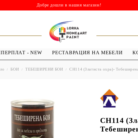
Добре дошли в нашия магазин!
ШПЕРПЛАТ - NEW
РЕСТАВРАЦИЯ НА МЕБЕЛИ
К
ало
БОИ
ТЕБЕШИРЕНИ БОИ
CH114 (Златиста охра)- Тебеширен
НИ
ШАБЛОНИ
МЕДИУМИ И
Я - ЛАКОВЕ
ШАБЛОНИ ЗА
ПРОЗРАЧЕН
 Капки
Многократна употреба
МЕДИУМ ЗА
 Лак ( Акрил с
Мандали
GESSO
Дебели шаблони
CH114 (Зл
ТЕКСТИЛНИ
Тебешире
ШАБЛОНИ