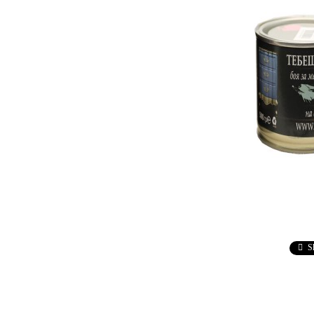
Ebru / Marbling (
Рисуване върху вода )
ПАСТИ ЗА ДЕКУПАЖ
АНТИЧНИ
ВАКСИ
РЕЛЕФ - КВАРЦ
Антични 
РЕЛЕФ - КАДИФЕ
НЕУТРА
ПАСТА ЗА ШАБЛОНИ
ПАСТА РАФАЕЛО
ТРАВЕРТИНО
ИЗКУСТВЕН СНЯГ
БЕТОН ПАСТА
ТЕКСТУРНИ ПАСТИ
S
ЛЕПИЛА ЗА
ОТЛИВКИ