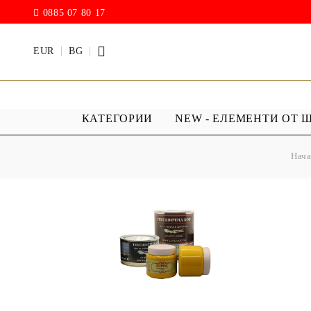
0885 07 80 17
EUR
BG
КАТЕГОРИИ
NEW - ЕЛЕМЕНТИ ОТ 
Нач
БОИ
ПРОЗРАЧ
ПОКРИТИ
АКРИЛ МАТ
Дъждовни
BODY ART / БОЯ ЗА
Хибриден
ТЯЛО
ПУ )
ТЕБЕШИРЕНИ БОИ
Фирнис
АКРИЛ ГЛАНЦ
АКРИЛ ЕЛАСТИК