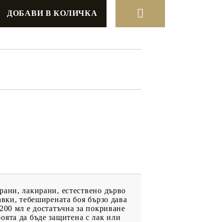
ДРУГИ
ВАУЧЕР ЗА
ПАЗАРУВАНЕ
ФИГУРКИ
рани, лакирани, естествено дърво
авки, тебеширената боя бързо дава
200 мл е достатъчна за покриване
боята да бъде защитена с лак или