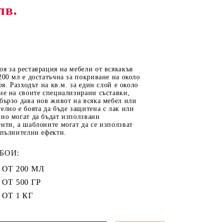
лв.
ОТ
МАТЕРИАЛИ ЗА
ОТЛИВАНЕ
я за реставрация на мебели от всякакъв
СИЛИКОНОВИ
200 мл е достатъчна за покриване на около
оя. Разходът на кв.м. за един слой е около
МОЛДОВЕ
ие на своите специализирани съставки,
бързо дава нов живот на всяка мебел или
ДЕКОРАТИН
елно е боята да бъде защитена с лак или
но могат да бъдат използвани
СИЛИКОН
нти, а шаблоните могат да се използват
ТЕЧЕН КАМЪК
опълнителни ефекти.
КЕРАМИЧНА ПУДРА
БОИ:
АКРИЛЕН ЧИПС
ОТ 200 МЛ
Гипсо-Керамична смес
ОТ 500 ГР
ЕПОКСИДНА СМОЛА
ОТ 1 КГ
РЕТРО ОБКОВ