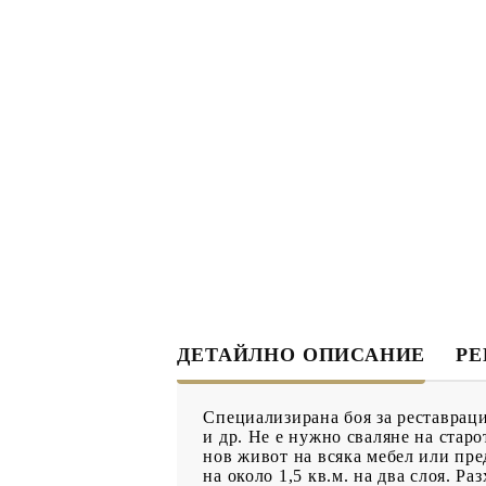
ДЕКУПАЖ
ДЕКОРАТ
ЛЕПИЛО ЗА
ДЕКУПАЖ
ЗМЕЙСКА ПЛЮНКА
ЕЛЕМЕНТИ ОТ МДФ
ИНСТРУ
ПРОДУКТИ В
КОЛЕДНИ
ПРОМОЦИЯ
БРОШУРИ
ДЕТАЙЛНО ОПИСАНИЕ
Р
БРОШУРИ
КАТАЛОГ АРТ
Специализирана боя за реставраци
МАТЕРИАЛИ
и др. Не е нужно сваляне на стар
нов живот на всяка мебел или пре
на около 1,5 кв.м. на два слоя. Ра