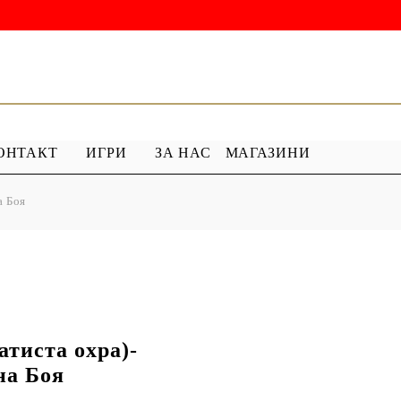
ОНТАКТ
ИГРИ
ЗА НАС
МАГАЗИНИ
а Боя
 ГРУНД
ПРОДУКТИ С ПЕРЛИ
 МЕДИУМ
Перлен Акрил
ХАР
ПЯСЪЧНА ПЕРЛА
атиста охра)-
на Боя