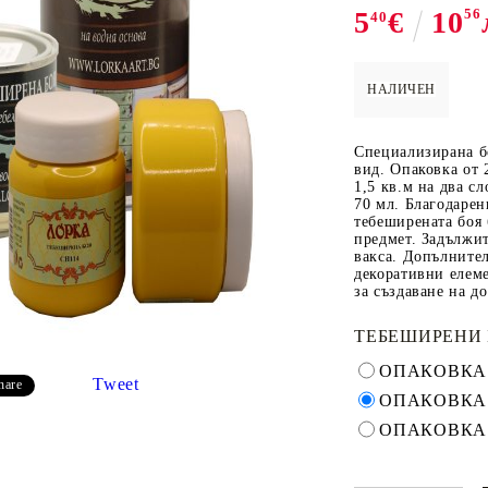
5
€
10
56
40
НАЛИЧЕН
 ПАСТИ И
РЕСТАВРАЦИЯ НА
ЕЛЕМЕНТИ 
МЕБЕЛИ
ШПЕРПЛАТ
Специализирана бо
Вакси
вид. Опаковка от 
1,5 кв.м на два сл
ЛНА ВАКСА
70 мл. Благодарен
тебеширената боя 
предмет. Задължит
вакса. Допълнител
декоративни елеме
за създаване на д
ТЕБЕШИРЕНИ 
ОПАКОВКА 
Tweet
hare
ОПАКОВКА 
ОПАКОВКА 
 ОТ
КАДИФЕ КОНТУР
БАЙЦ