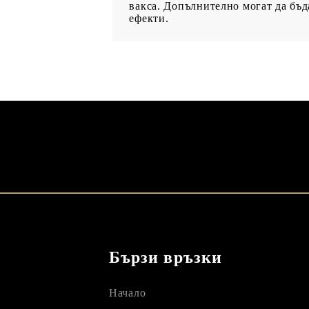
вакса. Допълнително могат да бъд
ефекти.
Бързи връзки
Начало