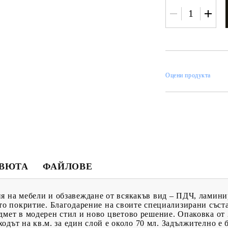
ИН
Оцени продукта
МЕНТИ
КАТАЛОЗИ
ПЪЛНИТЕЛИ
 ПРОДУКТИ
ПРЕОЦЕНЕНИ СТОКИ
МАСТИЛА И
ПИГМЕНТИ
ЕВЮТА
ФАЙЛОВЕ
я на мебели и обзавеждане от всякакъв вид – ПДЧ, ламини
ото покритие. Благодарение на своите специализирани съст
дмет в модерен стил и ново цветово решение. Опаковка от 
зходът на кв.м. за един слой е около 70 мл. Задължително е 