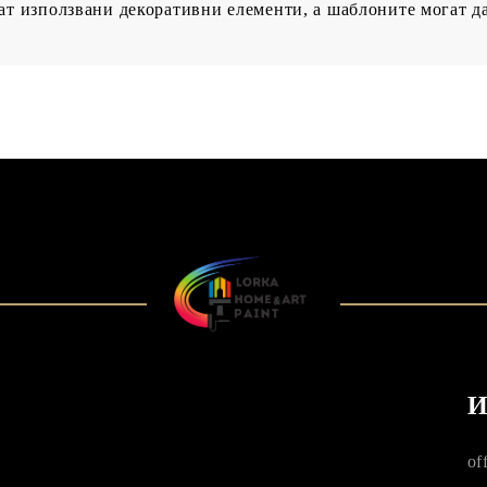
ат използвани декоративни елементи, а шаблоните могат да 
И
of