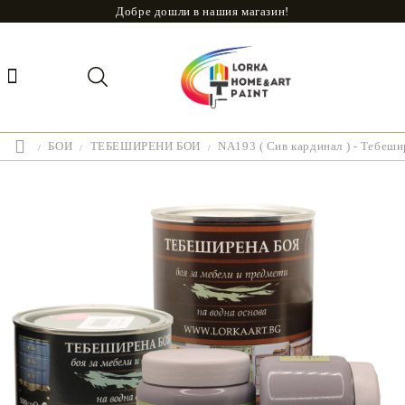
Добре дошли в нашия магазин!
БОИ
ТЕБЕШИРЕНИ БОИ
NA193 ( Сив кардинал ) - Тебеши