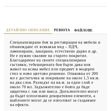
ДЕТАЙЛНО ОПИСАНИЕ
РЕВЮТА
ФАЙЛОВЕ
Специализирана боя за реставрация на мебели и
обзавеждане от всякакъв вид – ПДЧ,
ламинирани, лакирани, естествено дърво и др.
Не е нужно сваляне на старото покритие.
Благодарение на своите специализирани
съставки, тебеширената боя бързо дава нов
живот на всяка мебел или предмет в модерен
стил и ново цветово решение. Опаковка от 200
мл е достатъчна за покриване на около 1,5 кв.м.
на два слоя. Разходът на кв.м. за един слой е
около 70 мл. Задължително е боята да бъде
защитена с лак или вакса. Допълнително могат
да бъдат използвани декоративни елементи, а
шаблоните могат да се използват за създаване
на ефекти.