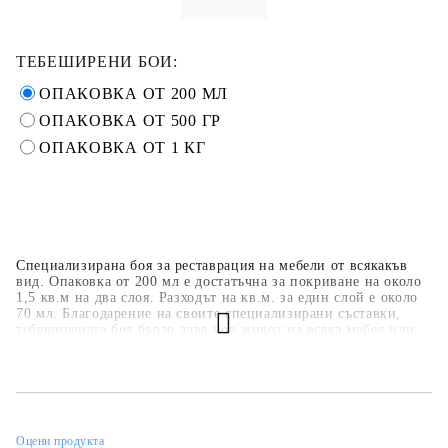
ТЕБЕШИРЕНИ БОИ:
ОПАКОВКА ОТ 200 МЛ
ОПАКОВКА ОТ 500 ГР
ОПАКОВКА ОТ 1 КГ
Специализирана боя за реставрация на мебели от всякакъв
вид. Опаковка от 200 мл е достатъчна за покриване на около
1,5 кв.м на два слоя. Разходът на кв.м. за един слой е около
70 мл. Благодарение на своите специализирани съставки,
тебеширената боя бързо дава нов живот на всяка мебел или
предмет. Задължително е боята да бъде защитена с лак или
вакса. Допълнително могат да бъдат използвани декоративни
елементи, а шаблоните могат да се използват за създаване на
допълнителни ефекти.
Оцени продукта