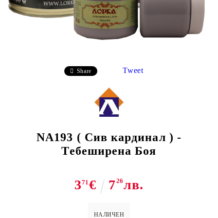
Tweet
Share
NA193 ( Сив кардинал ) -
Тебеширена Боя
3
€
7
26
лв.
71
НАЛИЧЕН