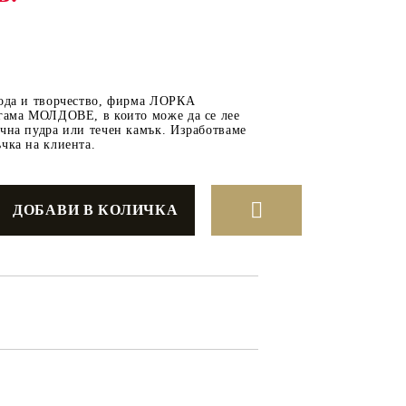
ОТ
МАТЕРИАЛИ ЗА
бода и творчество, фирма ЛОРКА
ОТЛИВАНЕ
 гама МОЛДОВЕ, в които може да се лее
чна пудра или течен камък. Изработваме
СИЛИКОНОВИ
чка на клиента.
МОЛДОВЕ
ДЕКОРАТИН
СИЛИКОН
ТЕЧЕН КАМЪК
КЕРАМИЧНА ПУДРА
АКРИЛЕН ЧИПС
Гипсо-Керамична смес
ЕПОКСИДНА СМОЛА
РЕТРО ОБКОВ