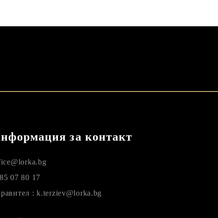
нформация за контакт
fice@lorka.bg
85 07 80 17
равител : k.terziev@lorka.bg