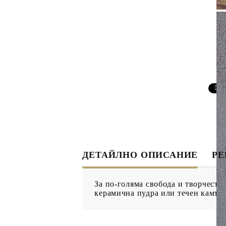
ДЕКУПАЖ
ДЕКОРАТ
ЛЕПИЛО ЗА
ДЕКУПАЖ
ЗМЕЙСКА ПЛЮНКА
ЕЛЕМЕНТИ ОТ МДФ
ИНСТРУ
S
ПРОДУКТИ В
КОЛЕДНИ
ПРОМОЦИЯ
БРОШУРИ
ДЕТАЙЛНО ОПИСАНИЕ
Р
БРОШУРИ
За по-голяма свобода и творчест
КАТАЛОГ АРТ
керамична пудра или течен камък.
МАТЕРИАЛИ