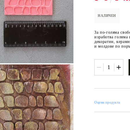
НАЛИЧЕН
 ПАСТИ И
РЕСТАВРАЦИЯ НА
ЕЛЕМЕНТИ 
За по-голяма сво
МЕБЕЛИ
ШПЕРПЛАТ
изработва голяма
декоратин, керами
Вакси
и молдове по поръ
ЛНА ВАКСА
Оцени продукта
 ОТ
КАДИФЕ КОНТУР
БАЙЦ