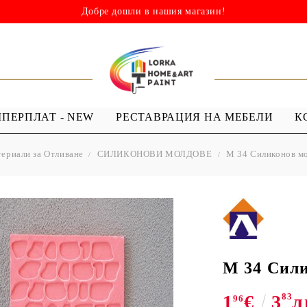
Добре дошли в нашия магазин!
ШПЕРПЛАТ - NEW
РЕСТАВРАЦИЯ НА МЕБЕЛИ
К
ериали за Отливане
СИЛИКОНОВИ МОЛДОВЕ
M 34 Силиконов мо
НИ
ШАБЛОНИ
МЕДИУМИ И
Я - ЛАКОВЕ
ШАБЛОНИ ЗА
ПРОЗРАЧЕН
 Капки
Многократна употреба
МЕДИУМ ЗА
 Лак ( Акрил с
Мандали
GESSO
Дебели шаблони
M 34 Сили
ТЕКСТИЛНИ
1
€
3
83
л
ШАБЛОНИ
96