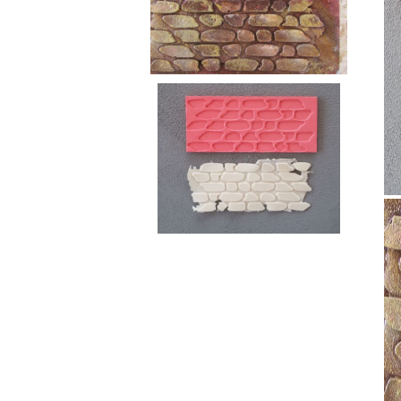
Ebru / Marbling (
Рисуване върху вода )
ПАСТИ ЗА ДЕКУПАЖ
АНТИЧНИ
ВАКСИ
РЕЛЕФ - КВАРЦ
Антични 
РЕЛЕФ - КАДИФЕ
НЕУТРА
ПАСТА ЗА ШАБЛОНИ
ПАСТА РАФАЕЛО
ТРАВЕРТИНО
ИЗКУСТВЕН СНЯГ
БЕТОН ПАСТА
ТЕКСТУРНИ ПАСТИ
ЛЕПИЛА ЗА
ОТЛИВКИ