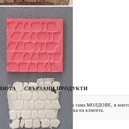
ИН
МЕНТИ
КАТАЛОЗИ
ПЪЛНИТЕЛИ
Tweet
hare
 ПРОДУКТИ
ПРЕОЦЕНЕНИ СТОКИ
МАСТИЛА И
ПИГМЕНТИ
ЕВЮТА
СВЪРЗАНИ ПРОДУКТИ
во, фирма ЛОРКА изработва голяма гама МОЛДОВЕ, в които 
 Изработваме и молдове по поръчка на клиента.