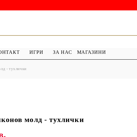
ОНТАКТ
ИГРИ
ЗА НАС
МАГАЗИНИ
лд - тухлички
 ГРУНД
ПРОДУКТИ С ПЕРЛИ
 МЕДИУМ
Перлен Акрил
ХАР
ПЯСЪЧНА ПЕРЛА
конов молд - тухлички
в.