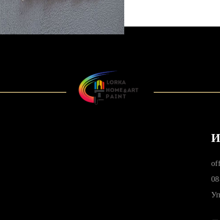
И
of
08
Уп