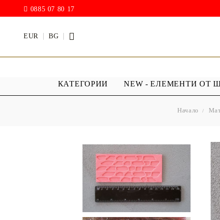
0885 07 80 17
EUR
BG
КАТЕГОРИИ
NEW - ЕЛЕМЕНТИ ОТ 
Начало
Мат
БОИ
ПРОЗРАЧ
ПОКРИТИ
АКРИЛ МАТ
Дъждовни
BODY ART / БОЯ ЗА
Хибриден
ТЯЛО
ПУ )
ТЕБЕШИРЕНИ БОИ
Фирнис
АКРИЛ ГЛАНЦ
АКРИЛ ЕЛАСТИК