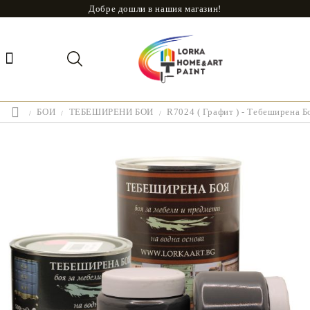
Добре дошли в нашия магазин!
БОИ
ТЕБЕШИРЕНИ БОИ
R7024 ( Графит ) - Тебеширена Б