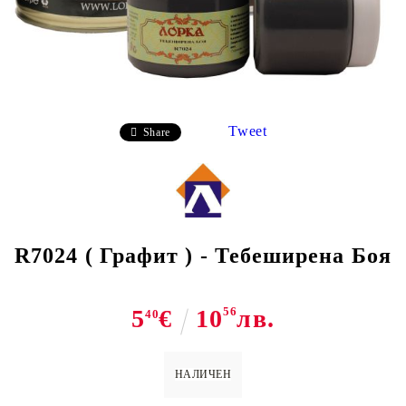
Tweet
Share
R7024 ( Графит ) - Тебеширена Боя
5
€
10
56
лв.
40
НАЛИЧЕН