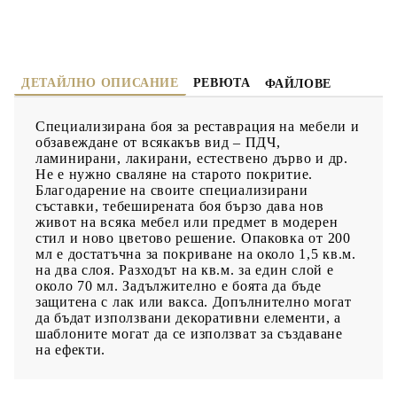
ДЕТАЙЛНО ОПИСАНИЕ
РЕВЮТА
ФАЙЛОВЕ
Специализирана боя за реставрация на мебели и
обзавеждане от всякакъв вид – ПДЧ,
ламинирани, лакирани, естествено дърво и др.
Не е нужно сваляне на старото покритие.
Благодарение на своите специализирани
съставки, тебеширената боя бързо дава нов
живот на всяка мебел или предмет в модерен
стил и ново цветово решение. Опаковка от 200
мл е достатъчна за покриване на около 1,5 кв.м.
на два слоя. Разходът на кв.м. за един слой е
около 70 мл. Задължително е боята да бъде
защитена с лак или вакса. Допълнително могат
да бъдат използвани декоративни елементи, а
шаблоните могат да се използват за създаване
на ефекти.