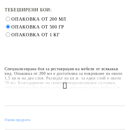
ТЕБЕШИРЕНИ БОИ:
ОПАКОВКА ОТ 200 МЛ
ОПАКОВКА ОТ 500 ГР
ОПАКОВКА ОТ 1 КГ
Специализирана боя за реставрация на мебели от всякакъв
вид. Опаковка от 200 мл е достатъчна за покриване на около
1,5 кв.м на два слоя. Разходът на кв.м. за един слой е около
70 мл. Благодарение на своите специализирани съставки,
тебеширената боя бързо дава нов живот на всяка мебел или
предмет. Задължително е боята да бъде защитена с лак или
вакса. Допълнително могат да бъдат използвани декоративни
елементи, а шаблоните могат да се използват за създаване на
допълнителни ефекти.
Оцени продукта