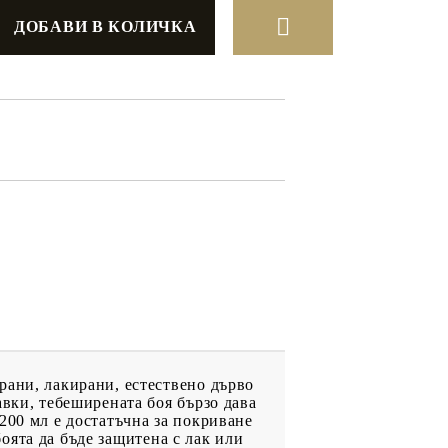
ДРУГИ
ВАУЧЕР ЗА
ПАЗАРУВАНЕ
ФИГУРКИ
рани, лакирани, естествено дърво
авки, тебеширената боя бързо дава
200 мл е достатъчна за покриване
боята да бъде защитена с лак или