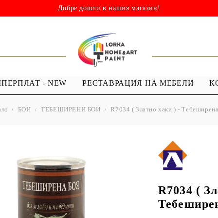
Добре дошли в нашия магазин!
ШПЕРПЛАТ - NEW
РЕСТАВРАЦИЯ НА МЕБЕЛИ
К
ало
БОИ
ТЕБЕШИРЕНИ БОИ
R7034 ( Златно хаки ) - Тебеширен
НИ
ШАБЛОНИ
МЕДИУМИ И
Я - ЛАКОВЕ
ШАБЛОНИ ЗА
ПРОЗРАЧЕН
 Капки
Многократна употреба
МЕДИУМ ЗА
 Лак ( Акрил с
Мандали
GESSO
Дебели шаблони
R7034 ( Зл
ТЕКСТИЛНИ
Тебешире
ШАБЛОНИ