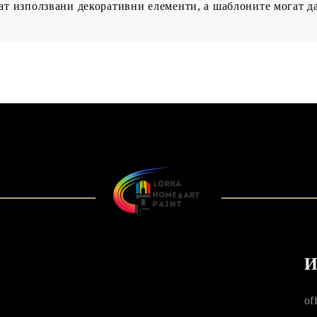
ат използвани декоративни елементи, а шаблоните могат да 
И
of