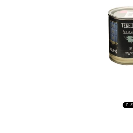
Ebru / Marbling (
Рисуване върху вода )
ПАСТИ ЗА ДЕКУПАЖ
АНТИЧНИ
ВАКСИ
РЕЛЕФ - КВАРЦ
Антични 
РЕЛЕФ - КАДИФЕ
НЕУТРА
ПАСТА ЗА ШАБЛОНИ
ПАСТА РАФАЕЛО
ТРАВЕРТИНО
ИЗКУСТВЕН СНЯГ
БЕТОН ПАСТА
ТЕКСТУРНИ ПАСТИ
S
ЛЕПИЛА ЗА
ОТЛИВКИ