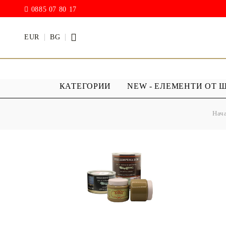
0885 07 80 17
EUR
BG
КАТЕГОРИИ
NEW - ЕЛЕМЕНТИ ОТ 
Нач
БОИ
ПРОЗРАЧ
ПОКРИТИ
АКРИЛ МАТ
Дъждовни
BODY ART / БОЯ ЗА
Хибриден
ТЯЛО
ПУ )
ТЕБЕШИРЕНИ БОИ
Фирнис
АКРИЛ ГЛАНЦ
АКРИЛ ЕЛАСТИК