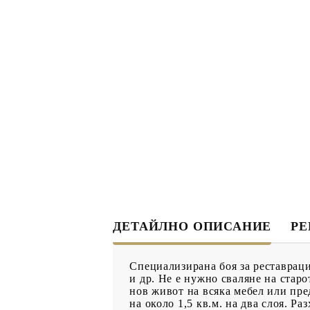
ДЕКУПАЖ
ДЕКОРАТ
ЛЕПИЛО ЗА
ДЕКУПАЖ
ЗМЕЙСКА ПЛЮНКА
ЕЛЕМЕНТИ ОТ МДФ
ИНСТРУ
ПРОДУКТИ В
КОЛЕДНИ
ПРОМОЦИЯ
БРОШУРИ
ДЕТАЙЛНО ОПИСАНИЕ
Р
БРОШУРИ
КАТАЛОГ АРТ
Специализирана боя за реставраци
МАТЕРИАЛИ
и др. Не е нужно сваляне на стар
нов живот на всяка мебел или пре
на около 1,5 кв.м. на два слоя. Ра