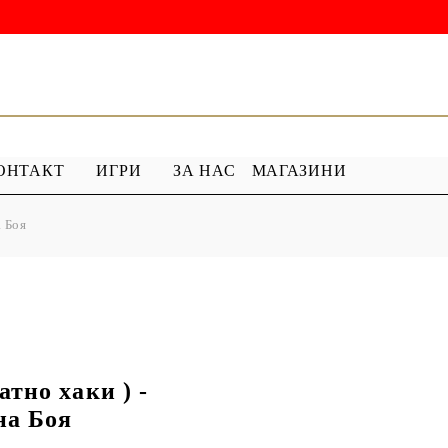
ОНТАКТ
ИГРИ
ЗА НАС
МАГАЗИНИ
а Боя
 ГРУНД
ПРОДУКТИ С ПЕРЛИ
 МЕДИУМ
Перлен Акрил
ХАР
ПЯСЪЧНА ПЕРЛА
атно хаки ) -
на Боя