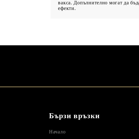
вакса. Допълнително могат да бъд
ефекти.
Бързи връзки
Начало