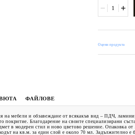
ИН
Оцени продукта
МЕНТИ
КАТАЛОЗИ
ПЪЛНИТЕЛИ
 ПРОДУКТИ
ПРЕОЦЕНЕНИ СТОКИ
МАСТИЛА И
ПИГМЕНТИ
ЕВЮТА
ФАЙЛОВЕ
я на мебели и обзавеждане от всякакъв вид – ПДЧ, ламини
ото покритие. Благодарение на своите специализирани съст
дмет в модерен стил и ново цветово решение. Опаковка от 
зходът на кв.м. за един слой е около 70 мл. Задължително е 