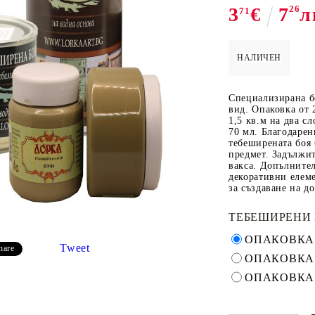
3
€
7
26
л
71
НАЛИЧЕН
 ПАСТИ И
РЕСТАВРАЦИЯ НА
ЕЛЕМЕНТИ 
МЕБЕЛИ
ШПЕРПЛАТ
Специализирана бо
Вакси
вид. Опаковка от 
1,5 кв.м на два сл
ЛНА ВАКСА
70 мл. Благодарен
тебеширената боя 
предмет. Задължит
вакса. Допълнител
декоративни елеме
за създаване на д
ТЕБЕШИРЕНИ 
ОПАКОВКА 
Tweet
hare
ОПАКОВКА 
ОПАКОВКА 
 ОТ
КАДИФЕ КОНТУР
БАЙЦ