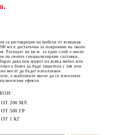
в.
ОТ
МАТЕРИАЛИ ЗА
ОТЛИВАНЕ
я за реставрация на мебели от всякакъв
СИЛИКОНОВИ
200 мл е достатъчна за покриване на около
оя. Разходът на кв.м. за един слой е около
МОЛДОВЕ
ие на своите специализирани съставки,
бързо дава нов живот на всяка мебел или
ДЕКОРАТИН
елно е боята да бъде защитена с лак или
но могат да бъдат използвани
СИЛИКОН
нти, а шаблоните могат да се използват
ТЕЧЕН КАМЪК
опълнителни ефекти.
КЕРАМИЧНА ПУДРА
БОИ:
АКРИЛЕН ЧИПС
ОТ 200 МЛ
Гипсо-Керамична смес
ОТ 500 ГР
ЕПОКСИДНА СМОЛА
ОТ 1 КГ
РЕТРО ОБКОВ