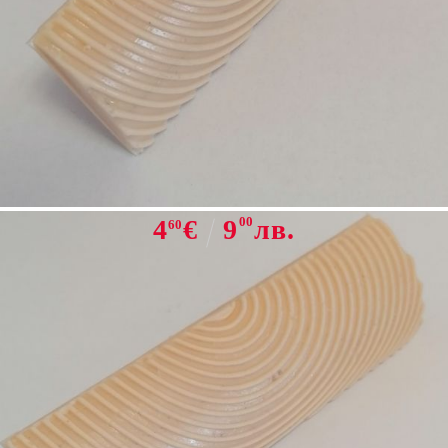
Tweet
Share
Гребен за Дървесна Шарка
4
€
9
00
лв.
60
НАЛИЧЕН
ГРЕБЕН :