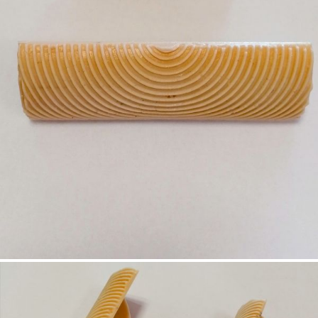
наподобяващи шарките на дървесината.
Техниката за нанасяне е лесна и може да се
използва не само върху мебелите, но и върху
части от стената, както и върху вратите. Добре е
предварително да тествате техниката върху
парче шперплат, за да я усвоите, преди да
започнете работата.
ЗА ПОВЕЧЕ ИНФОРМАЦИЯ РАЗГЛЕДАЙТЕ
ВИДЕОТО :
https://www.youtube.com/watch?v=zHBL4y45bM4