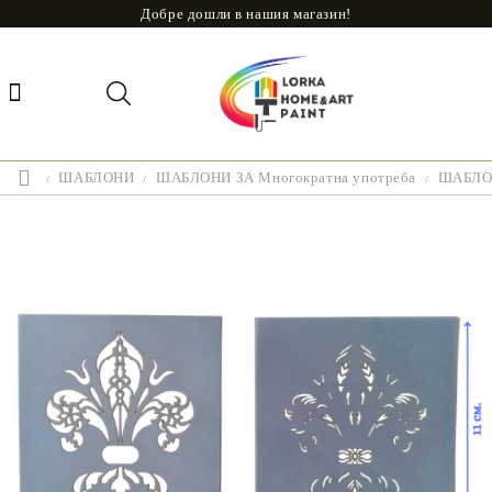
Добре дошли в нашия магазин!
ШАБЛОНИ
ШАБЛОНИ ЗА Многократна употреба
ШАБЛОН 