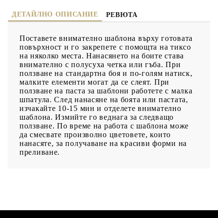
ДЕТАЙЛНО ОПИСАНИЕ
РЕВЮТА
Поставете внимателно шаблона върху готовата
повърхност и го закрепете с помощта на тиксо
на няколко места. Нанасянето на боите става
внимателно с полусуха четка или гъба. При
ползване на стандартна боя и по-голям натиск,
малките елементи могат да се слеят. При
ползване на паста за шаблони работете с малка
шпатула. След нанасяне на боята или пастата,
изчакайте 10-15 мин и отделете внимателно
шаблона. Измийте го веднага за следващо
ползване. По време на работа с шаблона може
да смесвате произволно цветовете, които
нанасяте, за получаване на красиви форми на
преливане.