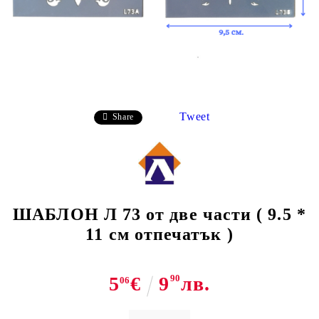
Tweet
Share
ШАБЛОН Л 73 от две части ( 9.5 *
11 см отпечатък )
5
€
9
90
лв.
06