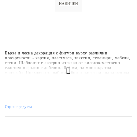
НАЛИЧЕН
Бърза и лесна декорация с фигури върху различни
повърхности - хартия, пластмаса, текстил, сувенири, мебели,
стени. Шаблонът е лазерно изрязан от висококачествено
еластично фолио с дебелина 0,2 мм, за многократна
употреба. Подходящ за работа с бои и пасти на водна основа
- акрилни бои, спрей бои, тебеширени бои, релефни и
структурни пасти.
Оцени продукта