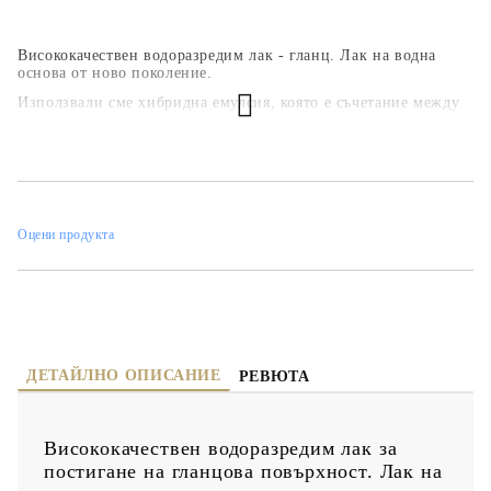
Висококачествен водоразредим лак - гланц. Лак на водна
основа от ново поколение.
Използвали сме хибридна емулсия, която е съчетание между
полиуретан и акрил.
Широк спектър на приожение:
дърво
камък
Оцени продукта
бетон
Основата трябва да бъде чиста и без мазни петна. Може да се
прилага интериорно и екстериорно.
Подходящ за защита на Тебеширени бои.
ДЕТАЙЛНО ОПИСАНИЕ
РЕВЮТА
Висококачествен водоразредим лак за
постигане на гланцова повърхност. Лак на