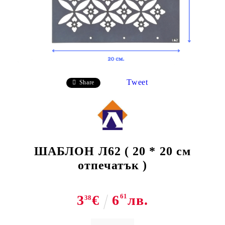
Tweet
Share
ШАБЛОН Л62 ( 20 * 20 см
отпечатък )
3
€
6
61
лв.
38