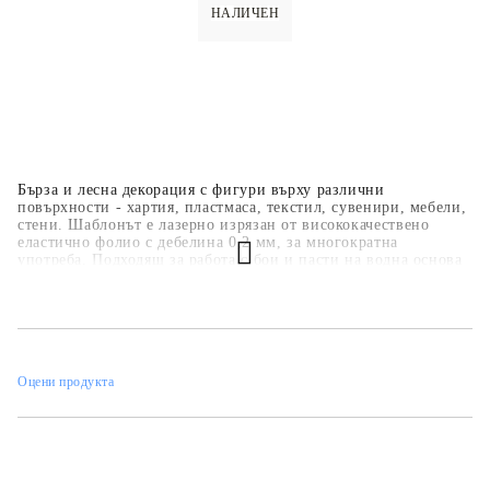
НАЛИЧЕН
Бърза и лесна декорация с фигури върху различни
повърхности - хартия, пластмаса, текстил, сувенири, мебели,
стени. Шаблонът е лазерно изрязан от висококачествено
еластично фолио с дебелина 0,2 мм, за многократна
употреба. Подходящ за работа с бои и пасти на водна основа
- акрилни бои, спрей бои, тебеширени бои, релефни и
структурни пасти.
Оцени продукта