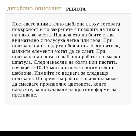
ДЕТАЙЛНО ОПИСАНИЕ
РЕВЮТА
Поставете внимателно шаблона върху готовата
повърхност и го закрепете с помощта на тиксо
на няколко места. Нанасянето на боите става
внимателно с полусуха четка или гъба. При
ползване на стандартна боя и по-голям натиск,
малките елементи могат да се слеят. При
ползване на паста за шаблони работете с малка
шпатула. След нанасяне на боята или пастата,
изчакайте 10-15 мин и отделете внимателно
шаблона. Измийте го веднага за следващо
ползване. По време на работа с шаблона може
да смесвате произволно цветовете, които
нанасяте, за получаване на красиви форми на
преливане.