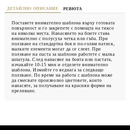
ДЕТАЙЛНО ОПИСАНИЕ
РЕВЮТА
Поставете внимателно шаблона върху готовата
повърхност и го закрепете с помощта на тиксо
на няколко места. Нанасянето на боите става
внимателно с полусуха четка или гъба. При
ползване на стандартна боя и по-голям натиск,
малките елементи могат да се слеят. При
ползване на паста за шаблони работете с малка
шпатула. След нанасяне на боята или пастата,
изчакайте 10-15 мин и отделете внимателно
шаблона. Измийте го веднага за следващо
ползване. По време на работа с шаблона може
да смесвате произволно цветовете, които
нанасяте, за получаване на красиви форми на
преливане.