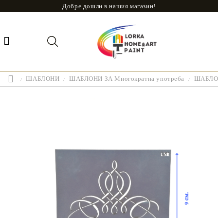
Добре дошли в нашия магазин!
ШАБЛОНИ
ШАБЛОНИ ЗА Многократна употреба
ШАБЛОН 