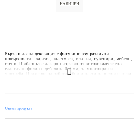
НАЛИЧЕН
Бърза и лесна декорация с фигури върху различни
повърхности - хартия, пластмаса, текстил, сувенири, мебели,
стени. Шаблонът е лазерно изрязан от висококачествено
еластично фолио с дебелина 0,2 мм, за многократна
употреба. Подходящ за работа с бои и пасти на водна основа
- акрилни бои, спрей бои, тебеширени бои, релефни и
структурни пасти.
Оцени продукта