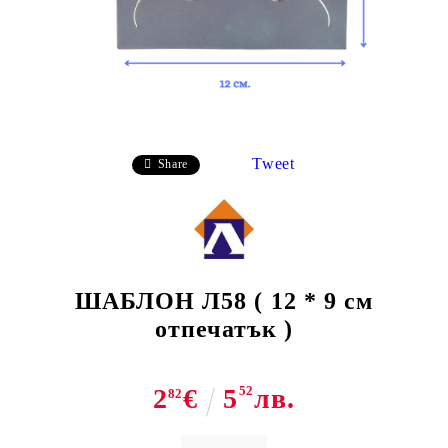
Tweet
Share
ШАБЛОН Л58 ( 12 * 9 см
отпечатък )
2
€
5
52
лв.
82