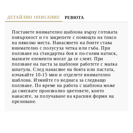
ДЕТАЙЛНО ОПИСАНИЕ
РЕВЮТА
Поставете внимателно шаблона върху готовата
повърхност и го закрепете с помощта на тиксо
на няколко места. Нанасянето на боите става
внимателно с полусуха четка или гъба. При
ползване на стандартна боя и по-голям натиск,
малките елементи могат да се слеят. При
ползване на паста за шаблони работете с малка
шпатула. След нанасяне на боята или пастата,
изчакайте 10-15 мин и отделете внимателно
шаблона. Измийте го веднага за следващо
ползване. По време на работа с шаблона може
да смесвате произволно цветовете, които
нанасяте, за получаване на красиви форми на
преливане.