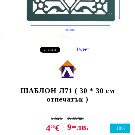
Tweet
Share
ШАБЛОН Л71 ( 30 * 30 см
отпечатък )
5.62€
10.99лв.
9
лв.
4
€
60
00
-18%