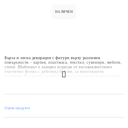
НАЛИЧЕН
Бърза и лесна декорация с фигури върху различни
повърхности - хартия, пластмаса, текстил, сувенири, мебели,
стени. Шаблонът е лазерно изрязан от висококачествено
еластично фолио с дебелина 0,2 мм, за многократна
употреба. Подходящ за работа с бои и пасти на водна основа
- акрилни бои, спрей бои, тебеширени бои, релефни и
структурни пасти.
Оцени продукта