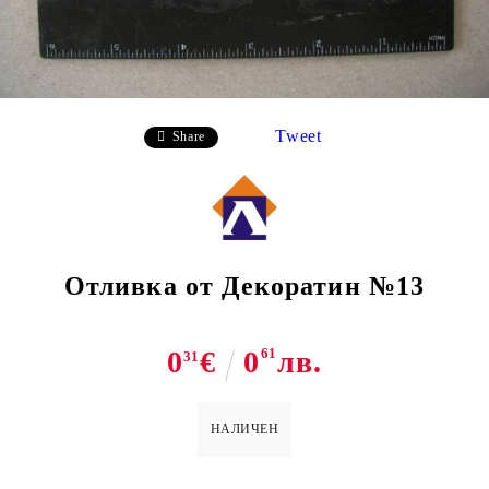
Tweet
Share
Отливка от Декоратин №13
0
€
0
61
лв.
31
НАЛИЧЕН