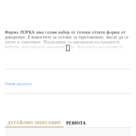
Фирма ЛОРКА има голям набор от готови отлети форми от
декоратин. Елементите за готови за приложение, могат да се
лепят и оцветяват. Подходящи за декорация на предмети,
мебели, интериорни решения и др. Каталогът на готовите
форми непрекъснато се обновява в зависимост от търсенето.
Оцени продукта
ДЕТАЙЛНО ОПИСАНИЕ
РЕВЮТА