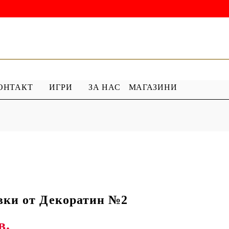
ОНТАКТ
ИГРИ
ЗА НАС
МАГАЗИНИ
 ГРУНД
ПРОДУКТИ С ПЕРЛИ
 МЕДИУМ
Перлен Акрил
ХАР
ПЯСЪЧНА ПЕРЛА
вки от Декоратин №2
в.