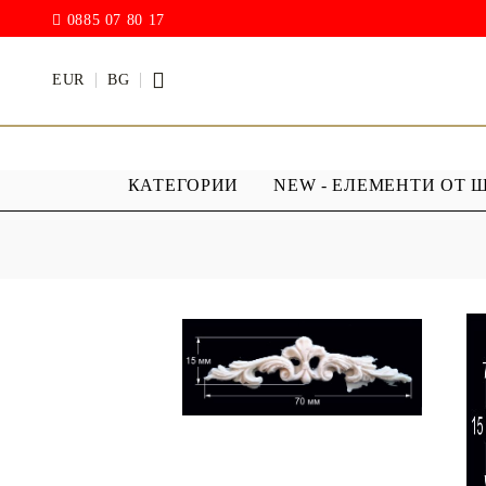
0885 07 80 17
EUR
BG
КАТЕГОРИИ
NEW - ЕЛЕМЕНТИ ОТ 
БОИ
ПРОЗРАЧ
ПОКРИТИ
АКРИЛ МАТ
Дъждовни
BODY ART / БОЯ ЗА
Хибриден
ТЯЛО
ПУ )
ТЕБЕШИРЕНИ БОИ
Фирнис
АКРИЛ ГЛАНЦ
АКРИЛ ЕЛАСТИК