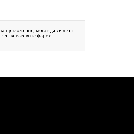
а приложение, могат да се лепят
огът на готовите форми
ДРУГИ
ВАУЧЕР ЗА
ПАЗАРУВАНЕ
ФИГУРКИ