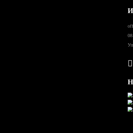
И
of
08
Уп
Н