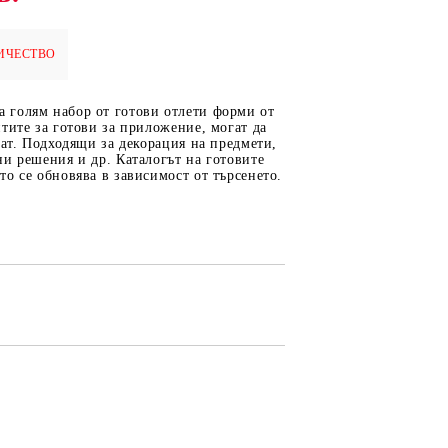
ИЧЕСТВО
ОТ
МАТЕРИАЛИ ЗА
голям набор от готови отлети форми от
ОТЛИВАНЕ
тите за готови за приложение, могат да
ват. Подходящи за декорация на предмети,
СИЛИКОНОВИ
и решения и др. Каталогът на готовите
о се обновява в зависимост от търсенето.
МОЛДОВЕ
ДЕКОРАТИН
СИЛИКОН
ТЕЧЕН КАМЪК
КЕРАМИЧНА ПУДРА
АКРИЛЕН ЧИПС
Гипсо-Керамична смес
ЕПОКСИДНА СМОЛА
РЕТРО ОБКОВ