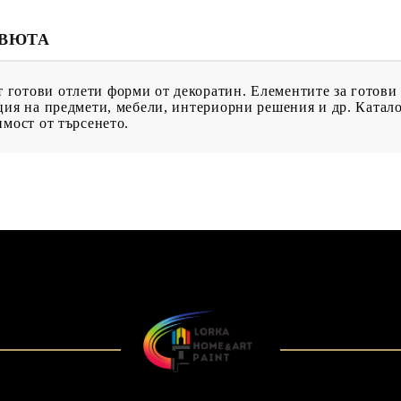
ИН
ЕВЮТА
отови отлети форми от декоратин. Елементите за готови з
ция на предмети, мебели, интериорни решения и др. Катал
имост от търсенето.
МЕНТИ
КАТАЛОЗИ
ПЪЛНИТЕЛИ
 ПРОДУКТИ
ПРЕОЦЕНЕНИ СТОКИ
МАСТИЛА И
ПИГМЕНТИ