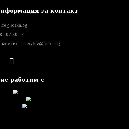
нформация за контакт
fice@lorka.bg
85 07 80 17
равител : k.terziev@lorka.bg
ие работим с