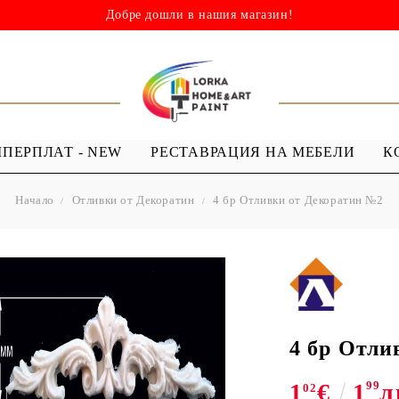
Добре дошли в нашия магазин!
ШПЕРПЛАТ - NEW
РЕСТАВРАЦИЯ НА МЕБЕЛИ
К
Начало
Отливки от Декоратин
4 бр Отливки от Декоратин №2
НИ
ШАБЛОНИ
МЕДИУМИ И
Я - ЛАКОВЕ
ШАБЛОНИ ЗА
ПРОЗРАЧЕН
 Капки
Многократна употреба
МЕДИУМ ЗА
 Лак ( Акрил с
Мандали
GESSO
Дебели шаблони
4 бр Отли
ТЕКСТИЛНИ
1
€
1
99
л
ШАБЛОНИ
02