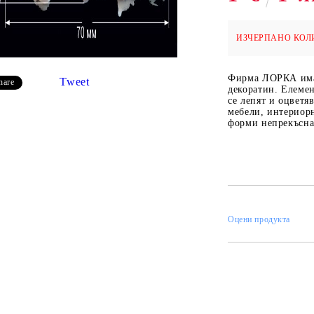
ИЗЧЕРПАНО КОЛ
 ПАСТИ И
РЕСТАВРАЦИЯ НА
ЕЛЕМЕНТИ 
Фирма ЛОРКА има 
МЕБЕЛИ
ШПЕРПЛАТ
Tweet
hare
декоратин. Елемен
се лепят и оцветя
Вакси
мебели, интериорн
форми непрекъснат
ЛНА ВАКСА
Оцени продукта
 ОТ
КАДИФЕ КОНТУР
БАЙЦ