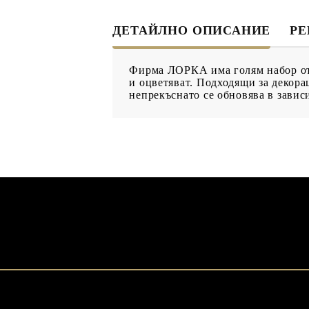
ДЕКУПАЖ
ДЕКОРАТ
ДЕТАЙЛНО ОПИСАНИЕ
Р
ЛЕПИЛО ЗА
ДЕКУПАЖ
Фирма ЛОРКА има голям набор от г
ЗМЕЙСКА ПЛЮНКА
и оцветяват. Подходящи за декора
непрекъснато се обновява в завис
ЕЛЕМЕНТИ ОТ МДФ
ИНСТРУ
ПРОДУКТИ В
КОЛЕДНИ
ПРОМОЦИЯ
БРОШУРИ
БРОШУРИ
КАТАЛОГ АРТ
МАТЕРИАЛИ