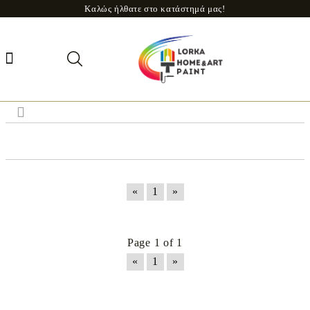
Καλώς ήλθατε στο κατάστημά μας!
«
1
»
Page 1 of 1
«
1
»