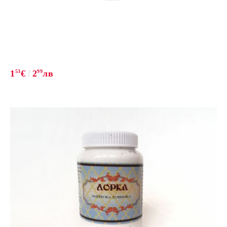
1
53
€
2
99
лв