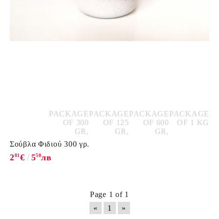
PACKAGE
PACKAGE
PACKAGE
PACKAGE
OF 300
OF 125
OF 600
OF 1 KG
GR,
GR,
GR,
Σούβλα Φιδιού 300 γρ.
2
81
€
5
50
лв
Page 1 of 1
«
1
»