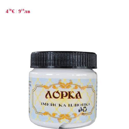
4
70
€
9
19
лв