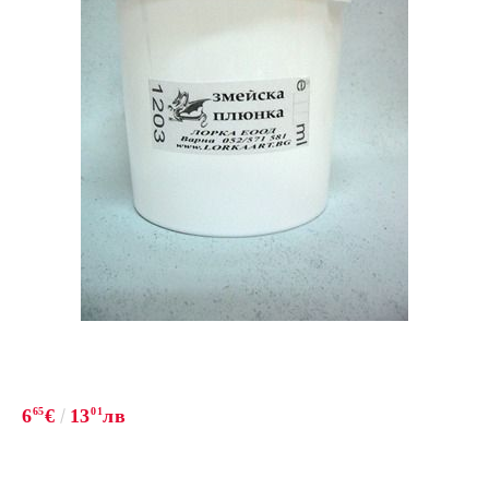
6
65
€
13
01
лв