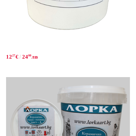
12
27
€
24
00
лв