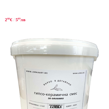
2
60
€
5
09
лв