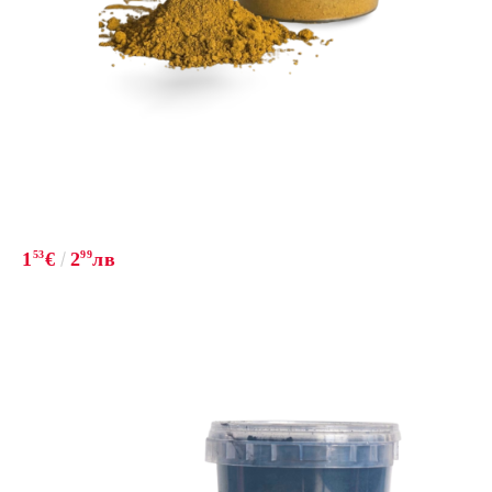
1
53
€
2
99
лв