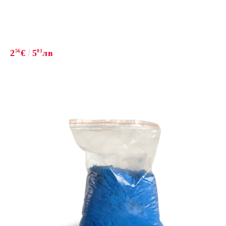
2
56
€
5
01
лв