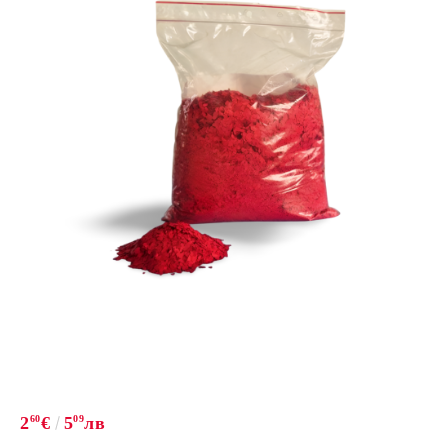
2
60
€
5
09
лв