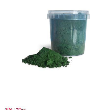
3
58
€
7
00
лв