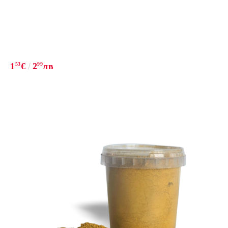
1
53
€
2
99
лв