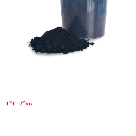
1
53
€
2
99
лв