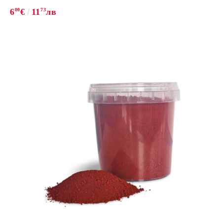
6
00
€
11
73
лв