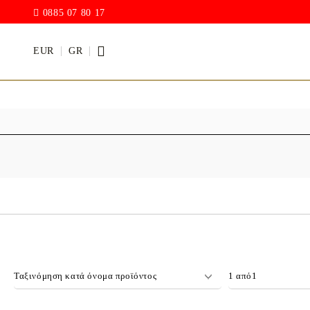
0885 07 80 17
EUR
GR
ΧΡΩΜΑΤΑ
ΒΕΡΝΊΚΙ
Ακρυλικά χρώματα
Σταγόνες 
Υβριδικό 
Χρώμα κιμωλίας
(ακρυλικό
Γυαλιστερό ακρυλικό
χρώμα
ΑΚΡΥΛΙΚΟ ΕΛΑΣΤΙΚΟ