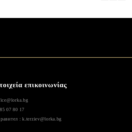
Ι
SHOPPING VOUCHER
τοιχεία επικοινωνίας
fice@lorka.bg
85 07 80 17
равител : k.terziev@lorka.bg