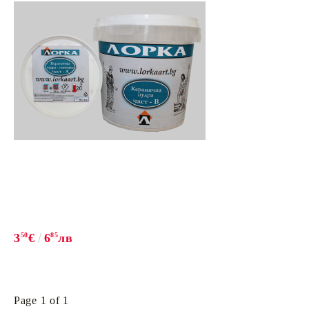
ΠΑΓΙΔΕΣ DECUPAGE
ΚΕΡΙΆ Α
ΑΝΑΓΛΥΦΟ - ΧΑΛΙΑΖ
antique w
Βελούδινο ανάγλυφο
neutral wa
Πάστα για στένσιλ
Ζυμαρικά Ραφαήλ
TRAVERTINO
ΨΕΥΤΙΚΟ ΧΙΟΝΙ
ΠΑΣΤΑ
ΣΚΥΡΟΔΕΜΑΤΟΣ
ΚΟΛΛΕΣ
ΕΛΑΣΤΙΚ
3
50
€
6
85
лв
ΚΟΛΛΑ DECOUP
ΣΤΟΙΧΕΙΑ MDF
ΕΡΓΑΛΕΙ
Page 1 of 1