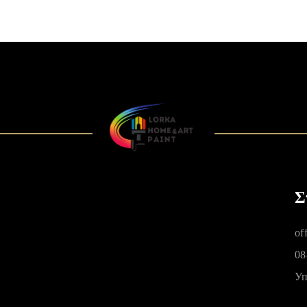
ΜΕΛΆΝΙΑ ΚΑ
ΧΡΩΣΤΙΚΈΣ
Σ
of
08
Уп