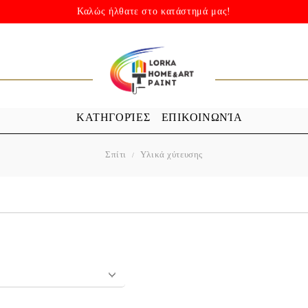
Καλώς ήλθατε στο κατάστημά μας!
ΚΑΤΗΓΟΡΊΕΣ
ΕΠΙΚΟΙΝΩΝΊΑ
Σπίτι
Υλικά χύτευσης
ΣΤΈΝΣΙΛ
ΜΕΣΑ ΚΑΙ Ε
βροχής
στένσιλ
βερνίκι
 με PU)