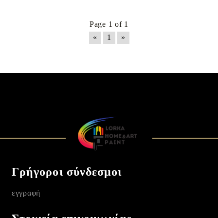
Page 1 of 1
«
1
»
Γρήγοροι σύνδεσμοι
εγγραφή