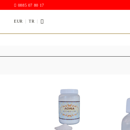
0885 07 80 17
EUR
TR