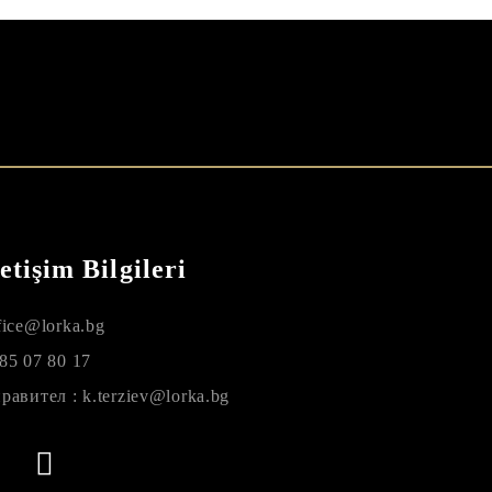
letişim Bilgileri
fice@lorka.bg
85 07 80 17
равител : k.terziev@lorka.bg