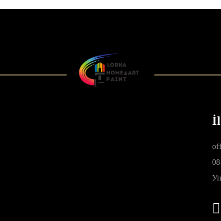
İ
of
08
Уп