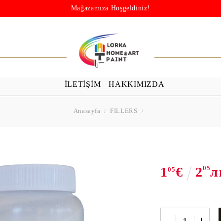
Mağazamıza Hoşgeldiniz!
İLETİŞİM
HAKKIMIZDA
Anasayfa
FILLERS
1
€
2
05
л
05