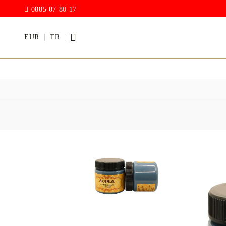
0885 07 80 17
EUR
TR