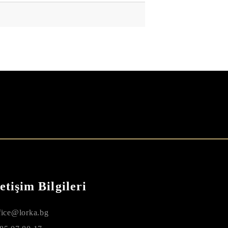
letişim Bilgileri
fice@lorka.bg