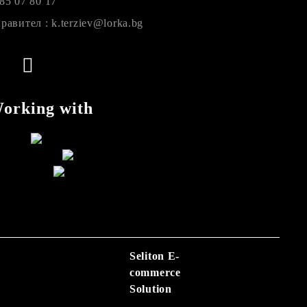
85 07 80 17
равител : k.terziev@lorka.bg
orking with
Seliton E-
commerce
Solution