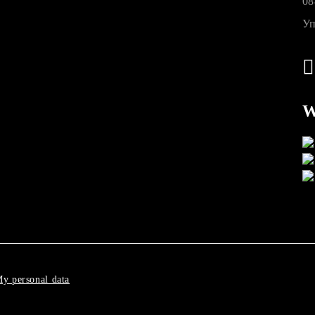
08
Уп
W
y personal data