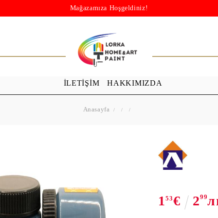
Mağazamıza Hoşgeldiniz!
İLETİŞİM
HAKKIMIZDA
Anasayfa
1
€
2
99
л
53