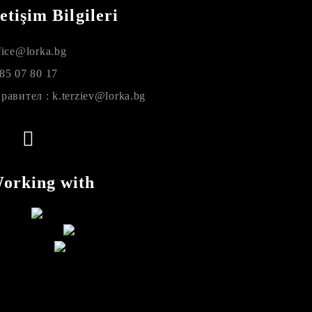
letişim Bilgileri
fice@lorka.bg
85 07 80 17
равител : k.terziev@lorka.bg
orking with