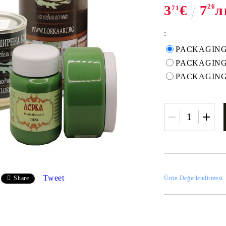
3
€
7
26
л
71
:
PACKAGING
PACKAGING 
PACKAGING
Tweet
Ürün Değerlendirmesi
Share