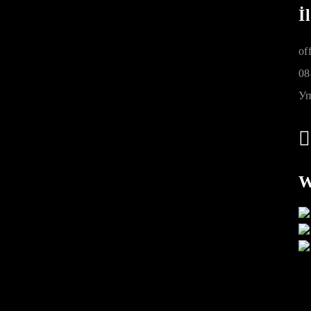
İ
of
08
Уп
W