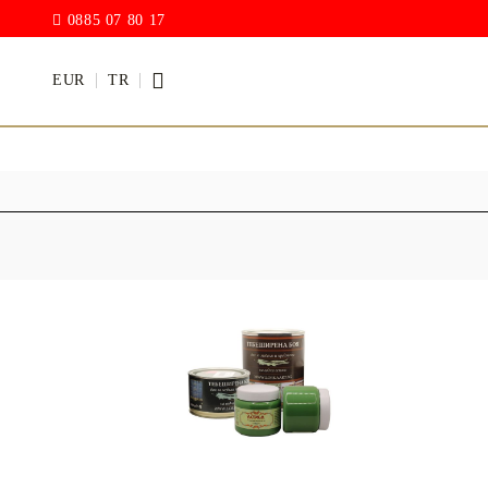
0885 07 80 17
EUR
TR