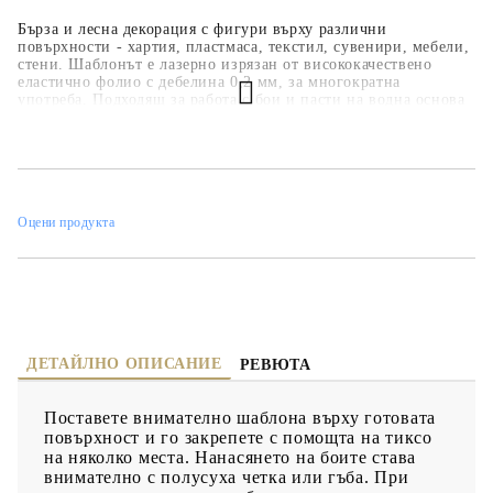
Бърза и лесна декорация с фигури върху различни
повърхности - хартия, пластмаса, текстил, сувенири, мебели,
стени. Шаблонът е лазерно изрязан от висококачествено
еластично фолио с дебелина 0,2 мм, за многократна
употреба. Подходящ за работа с бои и пасти на водна основа
- акрилни бои, спрей бои, тебеширени бои, релефни и
структурни пасти.
Оцени продукта
ДЕТАЙЛНО ОПИСАНИЕ
РЕВЮТА
Поставете внимателно шаблона върху готовата
повърхност и го закрепете с помощта на тиксо
на няколко места. Нанасянето на боите става
внимателно с полусуха четка или гъба. При