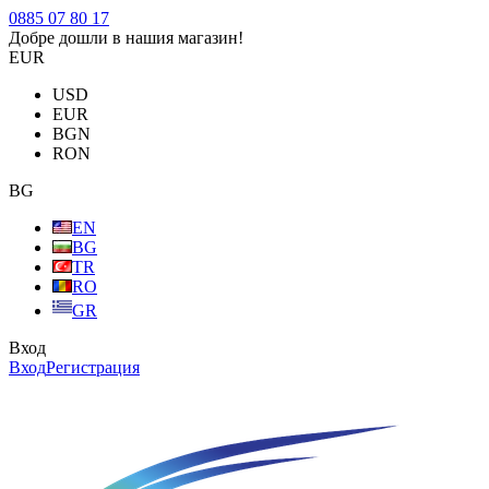
0885 07 80 17
Добре дошли в нашия магазин!
EUR
USD
EUR
BGN
RON
BG
EN
BG
TR
RO
GR
Вход
Вход
Регистрация