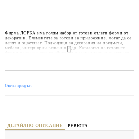
Фирма ЛОРКА има голям набор от готови отлети форми от
декоратин. Елементите за готови за приложение, могат да се
лепят и оцветяват. Подходящи за декорация на предмети,
мебели, интериорни решения и др. Каталогът на готовите
форми непрекъснато се обновява в зависимост от търсенето.
Оцени продукта
ДЕТАЙЛНО ОПИСАНИЕ
РЕВЮТА