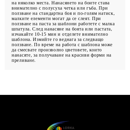
на няколко места. Нанасянето на боите става
внимателно с полусуха четка или гъба. При
ползване на стандартна боя и по-голям натиск,
малките елементи могат да се слеят. При
ползване на паста за шаблони работете с малка
шпатула. След нанасяне на боята или пастата,
изчакайте 10-15 мин и отделете внимателно
шаблона. Измийте го веднага за следващо
ползване. По време на работа с шаблона може
да смесвате произволно цветовете, които
нанасяте, за получаване на красиви форми на
преливане.