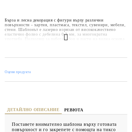
Бърза и лесна декорация с фигури върху различни
повърхности - хартия, пластмаса, текстил, сувенири, мебели,
стени. Шаблонът е лазерно изрязан от висококачествено
еластично фолио с дебелина 0,2 мм, за многократна
употреба. Подходящ за работа с бои и пасти на водна основа
- акрилни бои, спрей бои, тебеширени бои, релефни и
структурни пасти.
Оцени продукта
ДЕТАЙЛНО ОПИСАНИЕ
РЕВЮТА
Поставете внимателно шаблона върху готовата
повърхност и го закрепете с помощта на тиксо