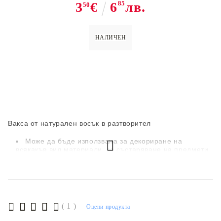
3
€
6
85
лв.
50
НАЛИЧЕН
Вакса от натурален восък в разтворител
Може да бъде използвана за декориране на
всякакъв вид материали, за състаряване на предмети,
при техниката декупаж и много други.
След нанасяне е необходимо да се изчака 1 - 2
часа да изсъхне.
При необходимост може да се лакира
( 1 )
Оцени продукта
Количество: 35 мл