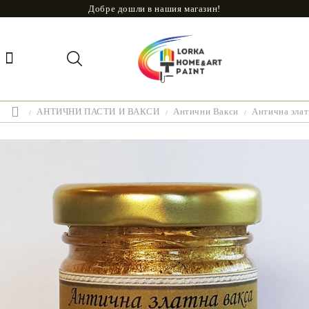
Добре дошли в нашия магазин!
АНТИЧНИ ПАСТИ И ВАКСИ
Антични Вакси
Антична злат