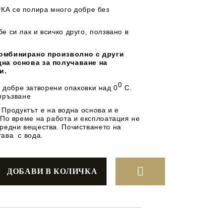
КА се полира много добре без
е си лак и всичко друго, ползвано в
омбинирано произволно с други
дна основа за получаване на
и.
ДРУГИ
0
 добре затворeни опаковки над 0
С.
амръзване
ВАУЧЕР ЗА
:
Продуктът е на водна основа и е
ПАЗАРУВАНЕ
 По време на работа и експлоатация не
вредни вещества. Почистването на
тава с вода.
ФИГУРКИ