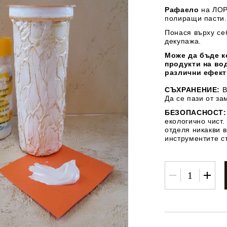
ИН
Рафаело
на ЛОР
полиращи пасти.
Понася върху себ
декупажа.
Може да бъде к
продукти на во
различни ефект
МЕНТИ
КАТАЛОЗИ
ПЪЛНИТЕЛИ
Tweet
hare
СЪХРАНЕНИЕ:
В
Да се пази от з
 ПРОДУКТИ
ПРЕОЦЕНЕНИ СТОКИ
МАСТИЛА И
БЕЗОПАСНОСТ
ПИГМЕНТИ
екологично чист.
отделя никакви 
инструментите с