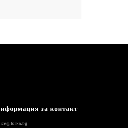
нформация за контакт
fice@lorka.bg