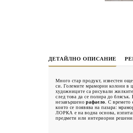
ДЕТАЙЛНО ОПИСАНИЕ
Р
Много стар продукт, известен още
си. Големите мраморни колони в ц
художниците са рисували жилките
след това да се полира до блясък
незавършено
рафаело
. С времето
които се появява на пазара: мрам
ЛОРКА е на водна основа, изпитан
предмети или интериорни решени