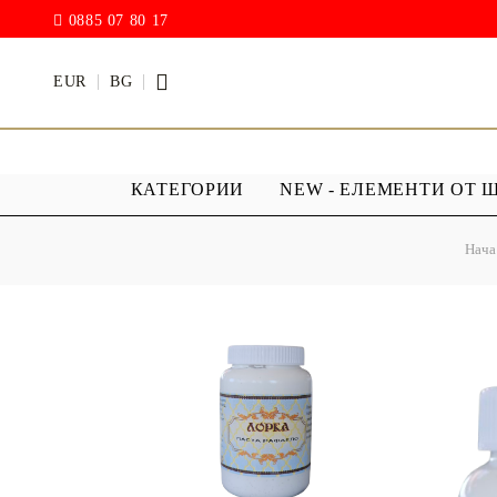
0885 07 80 17
EUR
BG
КАТЕГОРИИ
NEW - ЕЛЕМЕНТИ ОТ 
Нача
БОИ
ПРОЗРАЧ
ПОКРИТИ
АКРИЛ МАТ
Дъждовни
BODY ART / БОЯ ЗА
Хибриден
ТЯЛО
ПУ )
ТЕБЕШИРЕНИ БОИ
Фирнис
АКРИЛ ГЛАНЦ
АКРИЛ ЕЛАСТИК