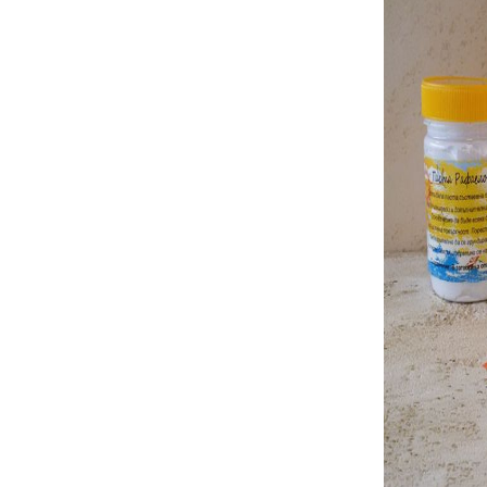
ДЕКУПАЖ
ДЕКОРАТ
ЛЕПИЛО ЗА
ДЕКУПАЖ
ЗМЕЙСКА ПЛЮНКА
ЕЛЕМЕНТИ ОТ МДФ
ИНСТРУ
S
ПРОДУКТИ В
КОЛЕДНИ
ПРОМОЦИЯ
БРОШУРИ
БРОШУРИ
КАТАЛОГ АРТ
МАТЕРИАЛИ