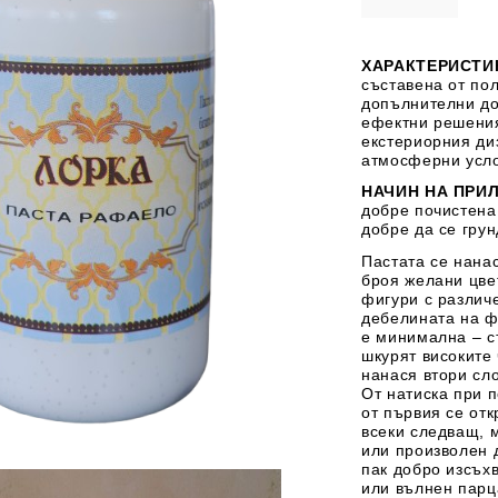
ХАРАКТЕРИСТИ
съставена от по
допълнителни до
 ПАСТИ И
РЕСТАВРАЦИЯ НА
ЕЛЕМЕНТИ 
ефектни решения
МЕБЕЛИ
ШПЕРПЛАТ
екстериорния
ди
атмосферни усл
Вакси
НАЧИН НА ПРИ
ЛНА ВАКСА
добре почистена
добре да се гру
Пастата се нанас
броя желани цвет
фигури с различ
дебелината на ф
е минимална – с
шкурят високите
нанася втори сло
От натиска при п
от първия се отк
всеки следващ, 
или произволен 
пак добро изсъх
 ОТ
КАДИФЕ КОНТУР
БАЙЦ
или вълнен пар