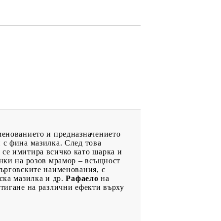
именованието и предназначението
 с фина мазилка. След това
а се имитира всичко като шарка и
унки на розов мрамор – всъщност
 търговските наименования, с
ска мазилка и др.
Рафаело
на
стигане на различни ефекти върху