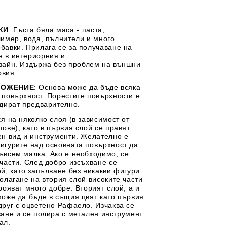
КИ
: Гъста бяла маса - паста,
лимер, вода, пълнители и много
бавки. Прилага се за получаване на
ОТ
МАТЕРИАЛИ ЗА
 в интериорния и
ОТЛИВАНЕ
зайн.
Издържа без проблем на външни
овия.
СИЛИКОНОВИ
ЛОЖЕНИЕ
: Основа може да бъде всяка
МОЛДОВЕ
 повърхност. Порестите повърхности е
ндират предварително.
ДЕКОРАТИН
я на няколко слоя (в зависимост от
СИЛИКОН
ове), като в първия слой се правят
ТЕЧЕН КАМЪК
ен вид и инструменти. Желателно е
игурите над основната повърхност да
КЕРАМИЧНА ПУДРА
ъвсем малка. Ако е необходимо, се
 части. След добро изсъхване се
АКРИЛЕН ЧИПС
й, като запълване без никакви фигури.
олагане на втория слой високите части
Гипсо-Керамична смес
рояват много добре. Вторият слой, а и
ЕПОКСИДНА СМОЛА
може да бъде в същия цвят като първия
друг с оцветено Рафаело. Изчаква се
ване и се полира с метален инструмент
РЕТРО ОБКОВ
цал.