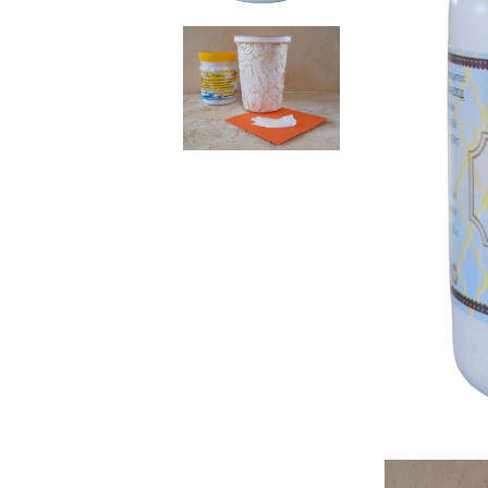
Ebru / Marbling (
Рисуване върху вода )
ПАСТИ ЗА ДЕКУПАЖ
АНТИЧНИ
ВАКСИ
РЕЛЕФ - КВАРЦ
Антични 
РЕЛЕФ - КАДИФЕ
НЕУТРА
ПАСТА ЗА ШАБЛОНИ
ПАСТА РАФАЕЛО
ТРАВЕРТИНО
ИЗКУСТВЕН СНЯГ
БЕТОН ПАСТА
ТЕКСТУРНИ ПАСТИ
ЛЕПИЛА ЗА
ОТЛИВКИ