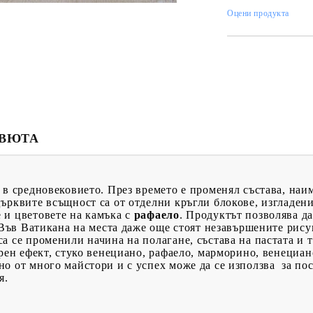
Оцени продукта
ЕВЮТА
 в средновековието. През времето е променял състава, на
ърквите всъщност са от отделни кръгли блокове, изгладени
 и цветовете на камъка с
рафаело
. Продуктът позволява д
. Във Ватикана на места даже още стоят незавършените рис
 са се променили начина на полагане, състава на пастата и
орен ефект, стуко венециано, рафаело, марморино, венециан
о от много майстори и с успех може да се използва за по
я.