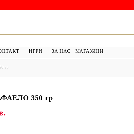
ОНТАКТ
ИГРИ
ЗА НАС
МАГАЗИНИ
0 гр
 ГРУНД
ПРОДУКТИ С ПЕРЛИ
 МЕДИУМ
Перлен Акрил
ХАР
ПЯСЪЧНА ПЕРЛА
ФАЕЛО 350 гр
в.