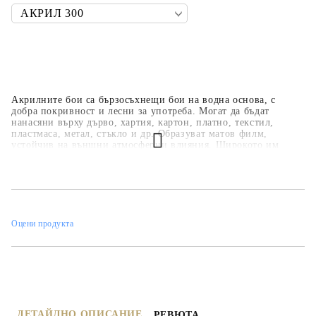
Акрилните бои са бързосъхнещи бои на водна основа, с
добра покривност и лесни за употреба. Могат да бъдат
нанасяни върху дърво, хартия, картон, платно, текстил,
пластмаса, метал, стъкло и др. Образуват матов филм,
устойчив на външни атмосферни влияния. Широкото им
приложение ги прави подходящи за всякакви
професионални, образователни и хоби занимания,
интериорни декорации и рисувателни техники. Основната
цветова гама е над 35 цвята, но може да се произвеждат в над
450 цвята по каталога на фирмата.
Оцени продукта
ДЕТАЙЛНО ОПИСАНИЕ
РЕВЮТА