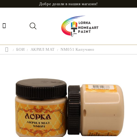
Добре дошли в нашия магазин!
БОИ
АКРИЛ МАТ
NM051 Капучино