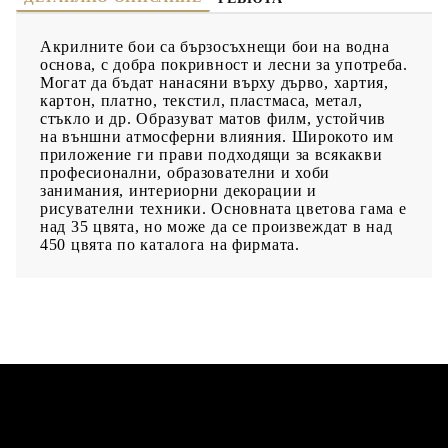
Акрилните бои са бързосъхнещи бои на водна
основа, с добра покривност и лесни за употреба.
Могат да бъдат нанасяни върху дърво, хартия,
картон, платно, текстил, пластмаса, метал,
стъкло и др. Образуват матов филм, устойчив
на външни атмосферни влияния. Широкото им
приложение ги прави подходящи за всякакви
професионални, образователни и хоби
занимания, интериорни декорации и
рисувателни техники. Основната цветова гама е
над 35 цвята, но може да се произвеждат в над
450 цвята по каталога на фирмата.