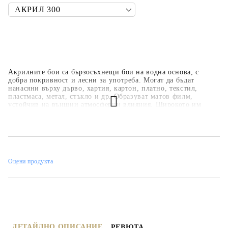
Акрилните бои са бързосъхнещи бои на водна основа, с
добра покривност и лесни за употреба. Могат да бъдат
нанасяни върху дърво, хартия, картон, платно, текстил,
пластмаса, метал, стъкло и др. Образуват матов филм,
устойчив на външни атмосферни влияния. Широкото им
приложение ги прави подходящи за всякакви
професионални, образователни и хоби занимания,
интериорни декорации и рисувателни техники. Основната
цветова гама е над 35 цвята, но може да се произвеждат в над
450 цвята по каталога на фирмата.
Оцени продукта
ДЕТАЙЛНО ОПИСАНИЕ
РЕВЮТА