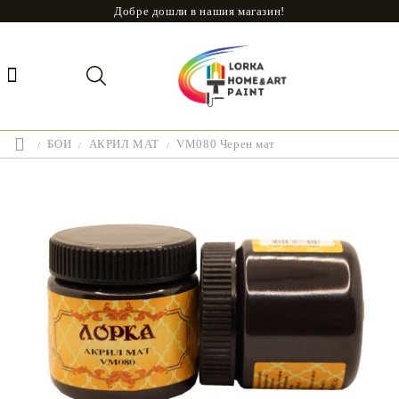
Добре дошли в нашия магазин!
БОИ
АКРИЛ МАТ
VM080 Черен мат