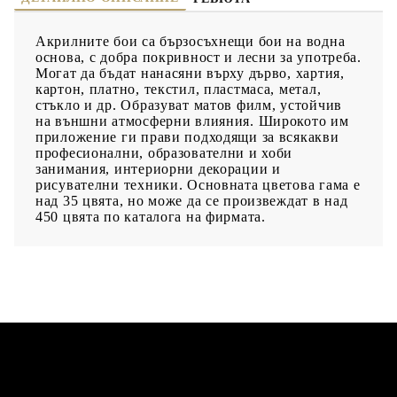
Акрилните бои са бързосъхнещи бои на водна
основа, с добра покривност и лесни за употреба.
Могат да бъдат нанасяни върху дърво, хартия,
картон, платно, текстил, пластмаса, метал,
стъкло и др. Образуват матов филм, устойчив
на външни атмосферни влияния. Широкото им
приложение ги прави подходящи за всякакви
професионални, образователни и хоби
занимания, интериорни декорации и
рисувателни техники. Основната цветова гама е
над 35 цвята, но може да се произвеждат в над
450 цвята по каталога на фирмата.