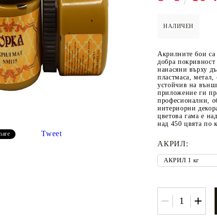
НАЛИЧЕН
 ПАСТИ И
РЕСТАВРАЦИЯ НА
ЕЛЕМЕНТИ 
Акрилните бои са 
МЕБЕЛИ
ШПЕРПЛАТ
добра покривност 
нанасяни върху дъ
Вакси
пластмаса, метал,
устойчив на външ
ЛНА ВАКСА
приложение ги пр
професионални, о
интериорни декор
цветова гама е на
над 450 цвята по 
Tweet
hare
АКРИЛ:
 ОТ
КАДИФЕ КОНТУР
БАЙЦ