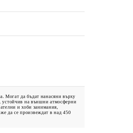
ДРУГИ
ВАУЧЕР ЗА
ПАЗАРУВАНЕ
ФИГУРКИ
а. Могат да бъдат нанасяни върху
лм, устойчив на външни атмосферни
ателни и хоби занимания,
же да се произвеждат в над 450