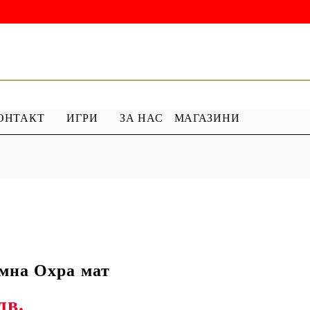
ОНТАКТ
ИГРИ
ЗА НАС
МАГАЗИНИ
 ГРУНД
ПРОДУКТИ С ПЕРЛИ
 МЕДИУМ
Перлен Акрил
ХАР
ПЯСЪЧНА ПЕРЛА
мна Охра мат
лв.