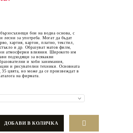
ОТ
МАТЕРИАЛИ ЗА
бързосъхнещи бои на водна основа, с
ОТЛИВАНЕ
и лесни за употреба. Могат да бъдат
рво, хартия, картон, платно, текстил,
СИЛИКОНОВИ
 стъкло и др. Образуват матов филм,
ни атмосферни влияния. Широкото им
МОЛДОВЕ
ави подходящи за всякакви
бразователни и хоби занимания,
ДЕКОРАТИН
ации и рисувателни техники. Основната
СИЛИКОН
д 35 цвята, но може да се произвеждат в
каталога на фирмата.
ТЕЧЕН КАМЪК
КЕРАМИЧНА ПУДРА
АКРИЛЕН ЧИПС
Гипсо-Керамична смес
ЕПОКСИДНА СМОЛА
РЕТРО ОБКОВ