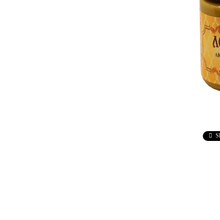
Ebru / Marbling (
Рисуване върху вода )
ПАСТИ ЗА ДЕКУПАЖ
АНТИЧНИ
ВАКСИ
РЕЛЕФ - КВАРЦ
Антични 
РЕЛЕФ - КАДИФЕ
НЕУТРА
ПАСТА ЗА ШАБЛОНИ
ПАСТА РАФАЕЛО
ТРАВЕРТИНО
S
ИЗКУСТВЕН СНЯГ
БЕТОН ПАСТА
ТЕКСТУРНИ ПАСТИ
ЛЕПИЛА ЗА
ОТЛИВКИ