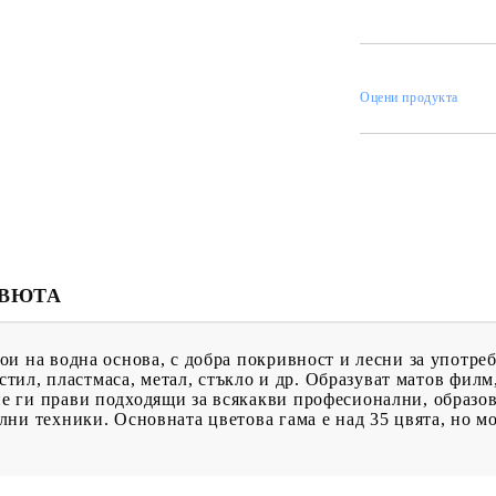
ИН
Оцени продукта
МЕНТИ
КАТАЛОЗИ
ПЪЛНИТЕЛИ
 ПРОДУКТИ
ПРЕОЦЕНЕНИ СТОКИ
МАСТИЛА И
ПИГМЕНТИ
ЕВЮТА
и на водна основа, с добра покривност и лесни за употреб
екстил, пластмаса, метал, стъкло и др. Образуват матов фи
 ги прави подходящи за всякакви професионални, образов
ни техники. Основната цветова гама е над 35 цвята, но мо