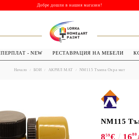
Добре дошли в нашия магазин!
ШПЕРПЛАТ - NEW
РЕСТАВРАЦИЯ НА МЕБЕЛИ
К
Начало
БОИ
АКРИЛ МАТ
NM115 Тъмна Охра мат
НИ
ШАБЛОНИ
МЕДИУМИ И
Я - ЛАКОВЕ
ШАБЛОНИ ЗА
ПРОЗРАЧЕН
 Капки
Многократна употреба
МЕДИУМ ЗА
 Лак ( Акрил с
Мандали
GESSO
Дебели шаблони
NM115 Тъ
ТЕКСТИЛНИ
8
€
16
80
ШАБЛОНИ
59