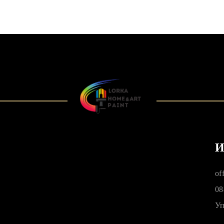
И
of
08
Уп