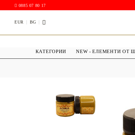
0885 07 80 17
EUR
BG
КАТЕГОРИИ
NEW - ЕЛЕМЕНТИ ОТ 
БОИ
ПРОЗРАЧ
ПОКРИТИ
АКРИЛ МАТ
Дъждовни
BODY ART / БОЯ ЗА
Хибриден
ТЯЛО
ПУ )
ТЕБЕШИРЕНИ БОИ
Фирнис
АКРИЛ ГЛАНЦ
АКРИЛ ЕЛАСТИК