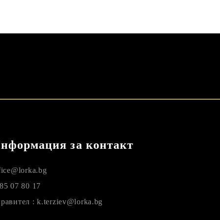
нформация за контакт
fice@lorka.bg
85 07 80 17
равител : k.terziev@lorka.bg