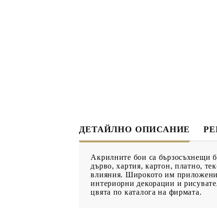
ДЕКУПАЖ
ДЕКОРАТ
ЛЕПИЛО ЗА
ДЕКУПАЖ
ЗМЕЙСКА ПЛЮНКА
ЕЛЕМЕНТИ ОТ МДФ
ИНСТРУ
ПРОДУКТИ В
КОЛЕДНИ
ПРОМОЦИЯ
ДЕТАЙЛНО ОПИСАНИЕ
Р
БРОШУРИ
Акрилните бои са бързосъхнещи бо
БРОШУРИ
дърво, хартия, картон, платно, т
влияния. Широкото им приложение
КАТАЛОГ АРТ
интериорни декорации и рисувател
МАТЕРИАЛИ
цвята по каталога на фирмата.