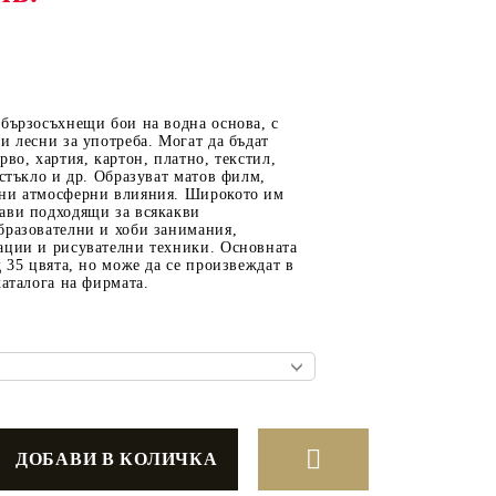
ОТ
МАТЕРИАЛИ ЗА
бързосъхнещи бои на водна основа, с
ОТЛИВАНЕ
и лесни за употреба. Могат да бъдат
рво, хартия, картон, платно, текстил,
СИЛИКОНОВИ
 стъкло и др. Образуват матов филм,
ни атмосферни влияния. Широкото им
МОЛДОВЕ
ави подходящи за всякакви
бразователни и хоби занимания,
ДЕКОРАТИН
ации и рисувателни техники. Основната
СИЛИКОН
д 35 цвята, но може да се произвеждат в
каталога на фирмата.
ТЕЧЕН КАМЪК
КЕРАМИЧНА ПУДРА
АКРИЛЕН ЧИПС
Гипсо-Керамична смес
ЕПОКСИДНА СМОЛА
РЕТРО ОБКОВ