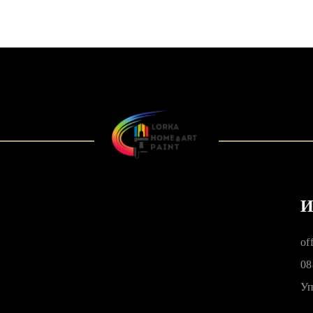
И
of
08
Уп