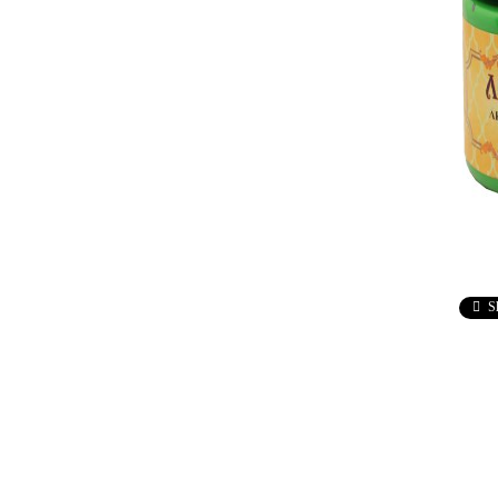
Ebru / Marbling (
Рисуване върху вода )
ПАСТИ ЗА ДЕКУПАЖ
АНТИЧНИ
ВАКСИ
РЕЛЕФ - КВАРЦ
Антични 
РЕЛЕФ - КАДИФЕ
НЕУТРА
ПАСТА ЗА ШАБЛОНИ
ПАСТА РАФАЕЛО
ТРАВЕРТИНО
S
ИЗКУСТВЕН СНЯГ
БЕТОН ПАСТА
ТЕКСТУРНИ ПАСТИ
ЛЕПИЛА ЗА
ОТЛИВКИ