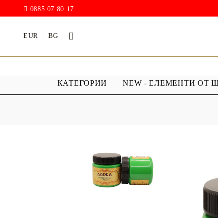
0885 07 80 17
EUR
BG
КАТЕГОРИИ
NEW - ЕЛЕМЕНТИ ОТ 
БОИ
ПРОЗРАЧ
ПОКРИТИ
АКРИЛ МАТ
Дъждовни
BODY ART / БОЯ ЗА
Хибриден
ТЯЛО
ПУ )
ТЕБЕШИРЕНИ БОИ
Фирнис
АКРИЛ ГЛАНЦ
АКРИЛ ЕЛАСТИК