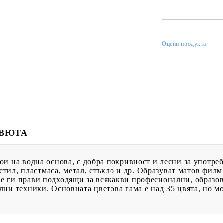
ИН
Оцени продукта
МЕНТИ
КАТАЛОЗИ
ПЪЛНИТЕЛИ
 ПРОДУКТИ
ПРЕОЦЕНЕНИ СТОКИ
МАСТИЛА И
ПИГМЕНТИ
ЕВЮТА
и на водна основа, с добра покривност и лесни за употреб
екстил, пластмаса, метал, стъкло и др. Образуват матов фи
 ги прави подходящи за всякакви професионални, образов
ни техники. Основната цветова гама е над 35 цвята, но мо