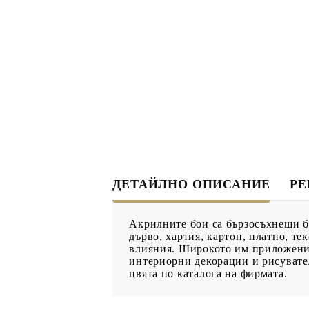
ДЕКУПАЖ
ДЕКОРАТ
ЛЕПИЛО ЗА
ДЕКУПАЖ
ЗМЕЙСКА ПЛЮНКА
ЕЛЕМЕНТИ ОТ МДФ
ИНСТРУ
ПРОДУКТИ В
КОЛЕДНИ
ПРОМОЦИЯ
ДЕТАЙЛНО ОПИСАНИЕ
Р
БРОШУРИ
Акрилните бои са бързосъхнещи бо
БРОШУРИ
дърво, хартия, картон, платно, т
влияния. Широкото им приложение
КАТАЛОГ АРТ
интериорни декорации и рисувател
МАТЕРИАЛИ
цвята по каталога на фирмата.