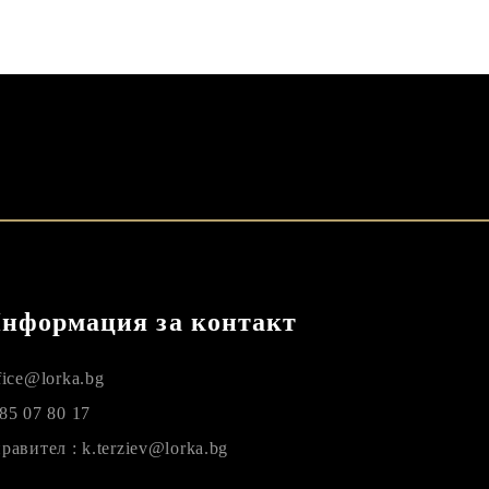
нформация за контакт
fice@lorka.bg
85 07 80 17
равител : k.terziev@lorka.bg