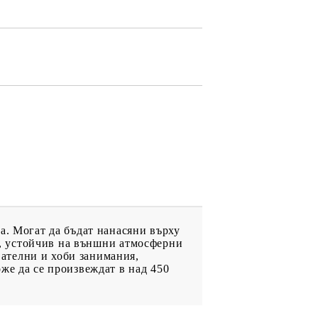
ДРУГИ
ВАУЧЕР ЗА
ПАЗАРУВАНЕ
ФИГУРКИ
а. Могат да бъдат нанасяни върху
лм, устойчив на външни атмосферни
ателни и хоби занимания,
же да се произвеждат в над 450