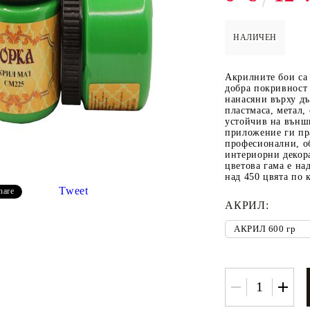
НАЛИЧЕН
 ПАСТИ И
РЕСТАВРАЦИЯ НА
ЕЛЕМЕНТИ 
Акрилните бои са 
МЕБЕЛИ
ШПЕРПЛАТ
добра покривност 
нанасяни върху дъ
Вакси
пластмаса, метал,
устойчив на външ
ЛНА ВАКСА
приложение ги пр
професионални, о
интериорни декор
цветова гама е на
над 450 цвята по 
Tweet
hare
АКРИЛ:
 ОТ
КАДИФЕ КОНТУР
БАЙЦ