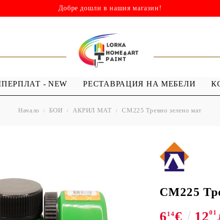
Добре дошли в нашия магазин!
ШПЕРПЛАТ - NEW
РЕСТАВРАЦИЯ НА МЕБЕЛИ
К
Начало
БОИ
АКРИЛ МАТ
CM225 Тревно зелено мат
НИ
ШАБЛОНИ
МЕДИУМИ И
Я - ЛАКОВЕ
ШАБЛОНИ ЗА
ПРОЗРАЧЕН
 Капки
Многократна употреба
МЕДИУМ ЗА
 Лак ( Акрил с
Мандали
GESSO
Дебели шаблони
CM225 Тре
ТЕКСТИЛНИ
6
€
12
01
ШАБЛОНИ
14