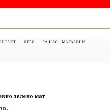
ОНТАКТ
ИГРИ
ЗА НАС
МАГАЗИНИ
 ГРУНД
ПРОДУКТИ С ПЕРЛИ
 МЕДИУМ
Перлен Акрил
ХАР
ПЯСЪЧНА ПЕРЛА
вно зелено мат
лв.