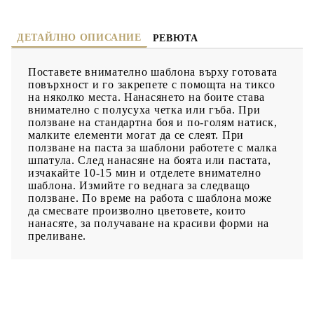
ДЕТАЙЛНО ОПИСАНИЕ
РЕВЮТА
Поставете внимателно шаблона върху готовата
повърхност и го закрепете с помощта на тиксо
на няколко места. Нанасянето на боите става
внимателно с полусуха четка или гъба. При
ползване на стандартна боя и по-голям натиск,
малките елементи могат да се слеят. При
ползване на паста за шаблони работете с малка
шпатула. След нанасяне на боята или пастата,
изчакайте 10-15 мин и отделете внимателно
шаблона. Измийте го веднага за следващо
ползване. По време на работа с шаблона може
да смесвате произволно цветовете, които
нанасяте, за получаване на красиви форми на
преливане.