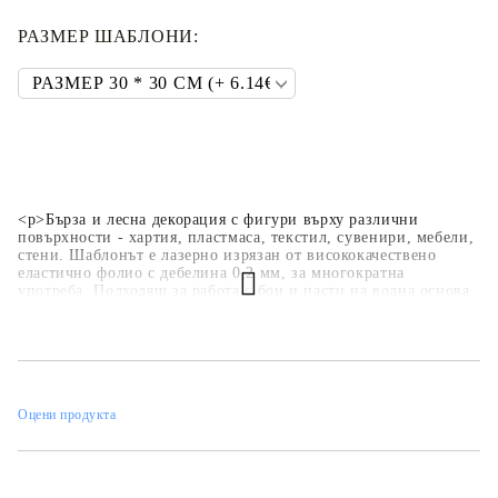
РАЗМЕР ШАБЛОНИ:
<p>Бърза и лесна декорация с фигури върху различни
повърхности - хартия, пластмаса, текстил, сувенири, мебели,
стени. Шаблонът е лазерно изрязан от висококачествено
еластично фолио с дебелина 0,2 мм, за многократна
употреба. Подходящ за работа с бои и пасти на водна основа
- акрилни бои, спрей бои, тебеширени бои, релефни и
структурни пасти.</p>
Оцени продукта