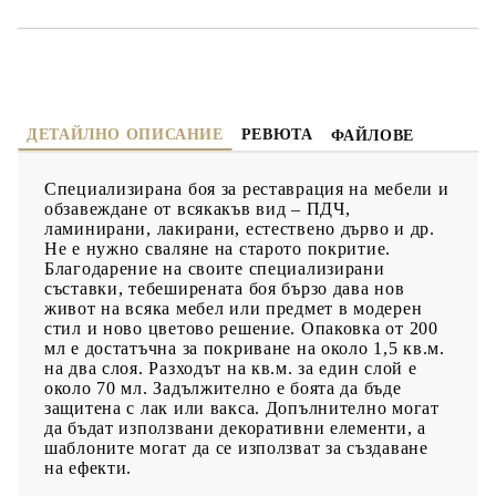
ДЕТАЙЛНО ОПИСАНИЕ
РЕВЮТА
ФАЙЛОВЕ
Специализирана боя за реставрация на мебели и
обзавеждане от всякакъв вид – ПДЧ,
ламинирани, лакирани, естествено дърво и др.
Не е нужно сваляне на старото покритие.
Благодарение на своите специализирани
съставки, тебеширената боя бързо дава нов
живот на всяка мебел или предмет в модерен
стил и ново цветово решение. Опаковка от 200
мл е достатъчна за покриване на около 1,5 кв.м.
на два слоя. Разходът на кв.м. за един слой е
около 70 мл. Задължително е боята да бъде
защитена с лак или вакса. Допълнително могат
да бъдат използвани декоративни елементи, а
шаблоните могат да се използват за създаване
на ефекти.