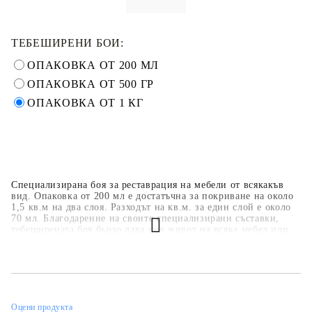
ТЕБЕШИРЕНИ БОИ:
ОПАКОВКА ОТ 200 МЛ
ОПАКОВКА ОТ 500 ГР
ОПАКОВКА ОТ 1 КГ
Специализирана боя за реставрация на мебели от всякакъв
вид. Опаковка от 200 мл е достатъчна за покриване на около
1,5 кв.м на два слоя. Разходът на кв.м. за един слой е около
70 мл. Благодарение на своите специализирани съставки,
тебеширената боя бързо дава нов живот на всяка мебел или
предмет. Задължително е боята да бъде защитена с лак или
вакса. Допълнително могат да бъдат използвани декоративни
елементи, а шаблоните могат да се използват за създаване на
допълнителни ефекти.
Оцени продукта