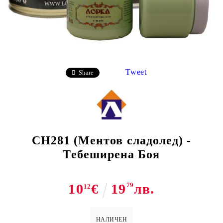
Tweet
Share
CH281 (Ментов сладолед) -
Тебеширена Боя
10
€
19
79
лв.
12
НАЛИЧЕН