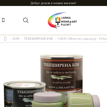
Добре дошли в нашия магазин!
БОИ
ТЕБЕШИРЕНИ БОИ
CH281 (Ментов сладолед) - Тебе