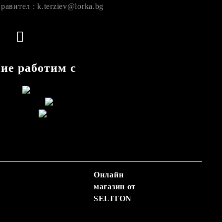
равител : k.terziev@lorka.bg
ие работим с
Онлайн
магазин от
SELITON