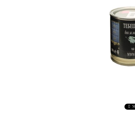
Ebru / Marbling (
Рисуване върху вода )
ПАСТИ ЗА ДЕКУПАЖ
АНТИЧНИ
ВАКСИ
РЕЛЕФ - КВАРЦ
Антични 
РЕЛЕФ - КАДИФЕ
НЕУТРА
ПАСТА ЗА ШАБЛОНИ
ПАСТА РАФАЕЛО
ТРАВЕРТИНО
ИЗКУСТВЕН СНЯГ
БЕТОН ПАСТА
ТЕКСТУРНИ ПАСТИ
S
ЛЕПИЛА ЗА
ОТЛИВКИ