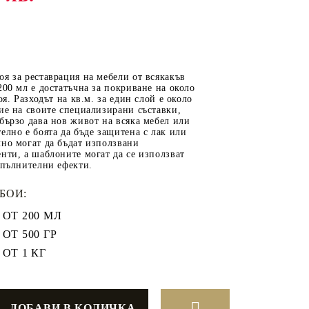
ОТ
МАТЕРИАЛИ ЗА
я за реставрация на мебели от всякакъв
ОТЛИВАНЕ
200 мл е достатъчна за покриване на около
оя. Разходът на кв.м. за един слой е около
СИЛИКОНОВИ
ие на своите специализирани съставки,
бързо дава нов живот на всяка мебел или
МОЛДОВЕ
елно е боята да бъде защитена с лак или
но могат да бъдат използвани
ДЕКОРАТИН
нти, а шаблоните могат да се използват
СИЛИКОН
опълнителни ефекти.
ТЕЧЕН КАМЪК
БОИ:
КЕРАМИЧНА ПУДРА
ОТ 200 МЛ
АКРИЛЕН ЧИПС
ОТ 500 ГР
Гипсо-Керамична смес
ОТ 1 КГ
ЕПОКСИДНА СМОЛА
РЕТРО ОБКОВ