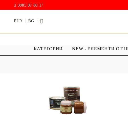
0885 07 80 17
EUR
BG
КАТЕГОРИИ
NEW - ЕЛЕМЕНТИ ОТ 
БОИ
ПРОЗРАЧ
ПОКРИТИ
АКРИЛ МАТ
Дъждовни
BODY ART / БОЯ ЗА
Хибриден
ТЯЛО
ПУ )
ТЕБЕШИРЕНИ БОИ
Фирнис
АКРИЛ ГЛАНЦ
АКРИЛ ЕЛАСТИК