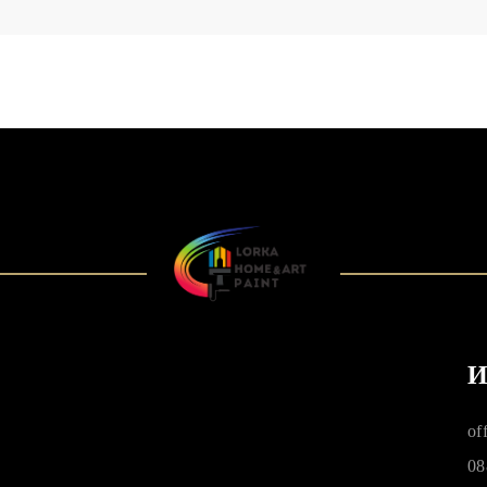
И
of
08