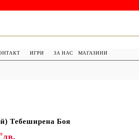
ОНТАКТ
ИГРИ
ЗА НАС
МАГАЗИНИ
 ГРУНД
ПРОДУКТИ С ПЕРЛИ
 МЕДИУМ
Перлен Акрил
ХАР
ПЯСЪЧНА ПЕРЛА
й) Тебеширена Боя
79
лв.