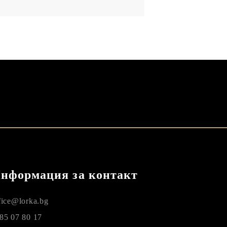
нформация за контакт
fice@lorka.bg
85 07 80 17