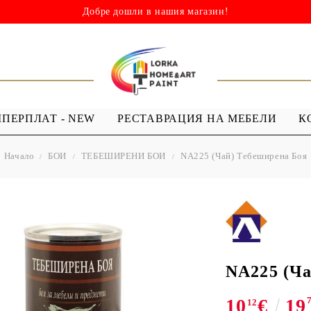
Добре дошли в нашия магазин!
ШПЕРПЛАТ - NEW
РЕСТАВРАЦИЯ НА МЕБЕЛИ
К
Начало
БОИ
ТЕБЕШИРЕНИ БОИ
NA225 (Чай) Тебеширена Боя
НИ
ШАБЛОНИ
МЕДИУМИ И
Я - ЛАКОВЕ
ШАБЛОНИ ЗА
ПРОЗРАЧЕН
 Капки
Многократна употреба
МЕДИУМ ЗА
 Лак ( Акрил с
Мандали
GESSO
Дебели шаблони
NA225 (Ча
ТЕКСТИЛНИ
10
€
19
ШАБЛОНИ
12