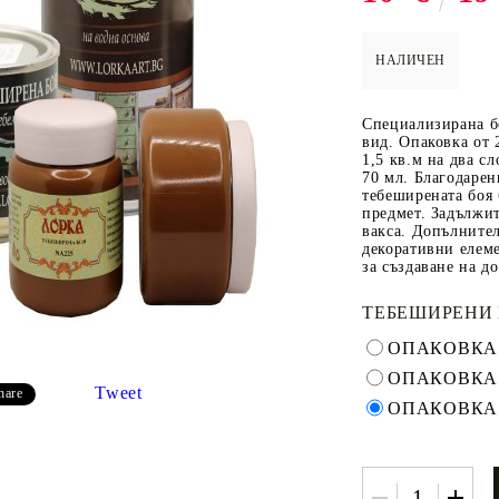
НАЛИЧЕН
 ПАСТИ И
РЕСТАВРАЦИЯ НА
ЕЛЕМЕНТИ 
Специализирана бо
МЕБЕЛИ
ШПЕРПЛАТ
вид. Опаковка от 
1,5 кв.м на два сл
Вакси
70 мл. Благодарен
тебеширената боя 
ЛНА ВАКСА
предмет. Задължит
вакса. Допълнител
декоративни елеме
за създаване на д
ТЕБЕШИРЕНИ 
ОПАКОВКА 
ОПАКОВКА 
Tweet
hare
ОПАКОВКА 
 ОТ
КАДИФЕ КОНТУР
БАЙЦ