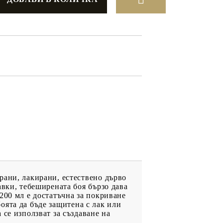
ДРУГИ
ВАУЧЕР ЗА
ПАЗАРУВАНЕ
ФИГУРКИ
рани, лакирани, естествено дърво
авки, тебеширената боя бързо дава
200 мл е достатъчна за покриване
боята да бъде защитена с лак или
се използват за създаване на