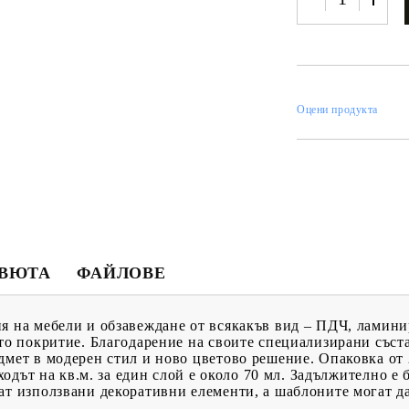
ИН
Оцени продукта
МЕНТИ
КАТАЛОЗИ
ПЪЛНИТЕЛИ
 ПРОДУКТИ
ПРЕОЦЕНЕНИ СТОКИ
МАСТИЛА И
ПИГМЕНТИ
ЕВЮТА
ФАЙЛОВЕ
я на мебели и обзавеждане от всякакъв вид – ПДЧ, ламини
ото покритие. Благодарение на своите специализирани съст
дмет в модерен стил и ново цветово решение. Опаковка от 
зходът на кв.м. за един слой е около 70 мл. Задължително е 
ат използвани декоративни елементи, а шаблоните могат да 