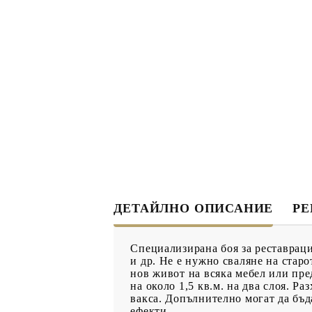
ДЕКУПАЖ
ДЕКОРАТ
ЛЕПИЛО ЗА
ДЕКУПАЖ
ЗМЕЙСКА ПЛЮНКА
ЕЛЕМЕНТИ ОТ МДФ
ИНСТРУ
ПРОДУКТИ В
КОЛЕДНИ
ПРОМОЦИЯ
БРОШУРИ
ДЕТАЙЛНО ОПИСАНИЕ
Р
БРОШУРИ
Специализирана боя за реставраци
КАТАЛОГ АРТ
и др. Не е нужно сваляне на стар
нов живот на всяка мебел или пре
МАТЕРИАЛИ
на около 1,5 кв.м. на два слоя. Ра
вакса. Допълнително могат да бъд
ефекти.