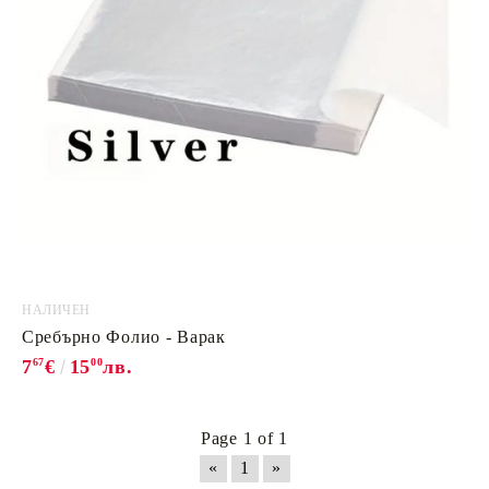
НАЛИЧЕН
Сребърно Фолио - Варак
7
67
€
15
00
лв.
Page 1 of 1
«
1
»